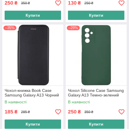
250
130
₴
₴
350 ₴
250 ₴
Купити
Купити
–35%
–29%
Чохол-книжка Book Case
Чохол Silicone Case Samsung
Samsung Galaxy A13 Чорний
Galaxy A13 Темно-зелений
В наявності
В наявності
185
250
₴
₴
285 ₴
350 ₴
Купити
Купити