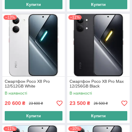
Купити
Купити
–13%
–11%
Смартфон Poco X8 Pro
Смартфон Poco X8 Pro Max
12/512GB White
12/256GB Black
В наявності
В наявності
20 600
23 500
₴
₴
23 600 ₴
26 500 ₴
Купити
Купити
–11%
–10%