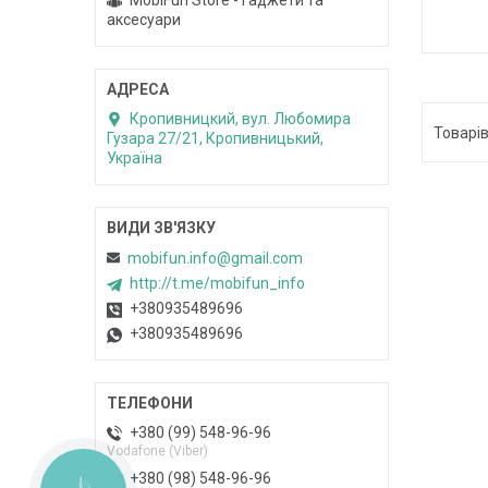
MobiFun Store - гаджети та
аксесуари
Кропивницкий, вул. Любомира
Гузара 27/21, Кропивницький,
Україна
mobifun.info@gmail.com
http://t.me/mobifun_info
+380935489696
+380935489696
+380 (99) 548-96-96
Vodafone (Viber)
+380 (98) 548-96-96