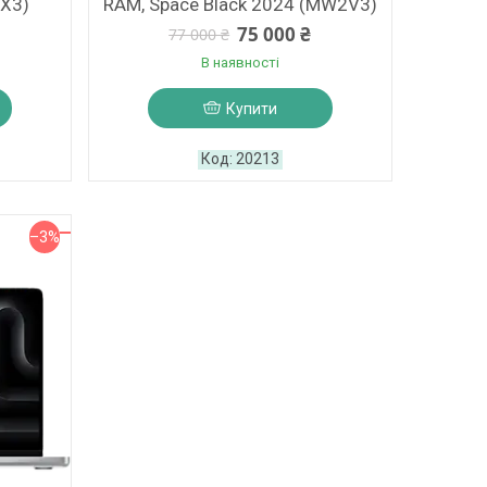
2X3)
RAM, Space Black 2024 (MW2V3)
75 000 ₴
77 000 ₴
В наявності
Купити
20213
–3%