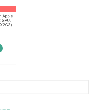
h Apple
2 GPU,
MX2G3)
₴