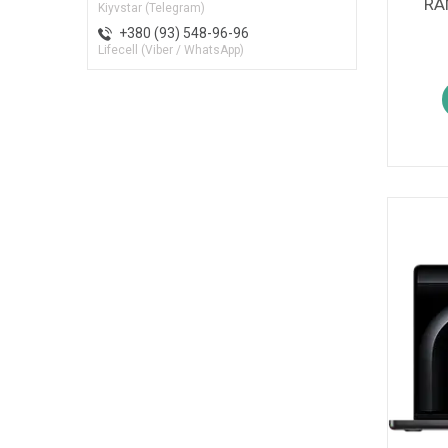
RA
Kiyvstar (Telegram)
+380 (93) 548-96-96
Lifecell (Viber / WhatsApp)