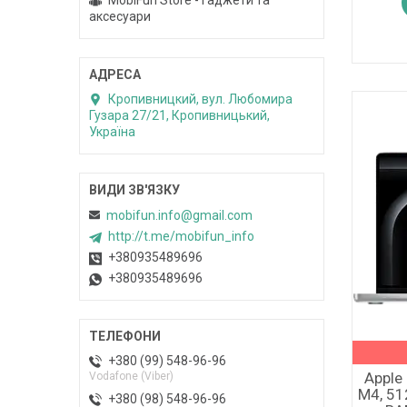
MobiFun Store - гаджети та
аксесуари
Кропивницкий, вул. Любомира
Гузара 27/21, Кропивницький,
Україна
mobifun.info@gmail.com
http://t.me/mobifun_info
+380935489696
+380935489696
+380 (99) 548-96-96
Apple
Vodafone (Viber)
M4, 51
+380 (98) 548-96-96