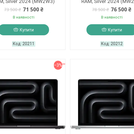
M, Silver 2024 (MW2W3)
RAM, Silver 2024 (MW
71 500 ₴
76 500 ₴
73 500 ₴
78 500 ₴
В наявності
В наявності
Купити
Купити
20211
20212
–3%