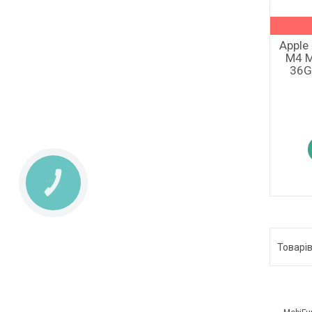
Apple
M4 M
36G
КНОПКА
ЗВ'ЯЗКУ