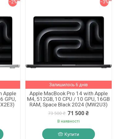
–2%
–3%
Залишилось 6 днів
h Apple
Apple MacBook Pro 14 with Apple
16 GPU,
M4, 512GB, 10 CPU / 10 GPU, 16GB
MX2E3)
RAM, Space Black 2024 (MW2U3)
71 500 ₴
73 500 ₴
В наявності
Купити