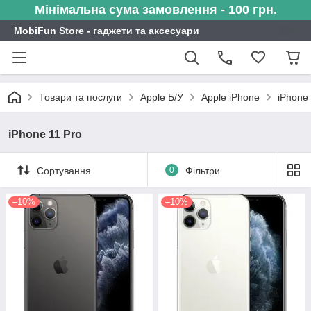
Мінімальна сума замовлення - 100 грн.
MobiFun Store - гаджети та аксесуари
Товари та послуги
Apple Б/У
Apple iPhone
iPhone 
iPhone 11 Pro
Сортування
0
Фільтри
–10%
–10%