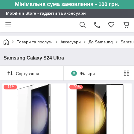
Мінімальна сума замовлення - 100 грн.
MobiFun Store - гаджети та аксесуари
Товари та послуги
Аксесуари
До Samsung
Samsun
Samsung Galaxy S24 Ultra
Сортування
0
Фільтри
–11%
–20%