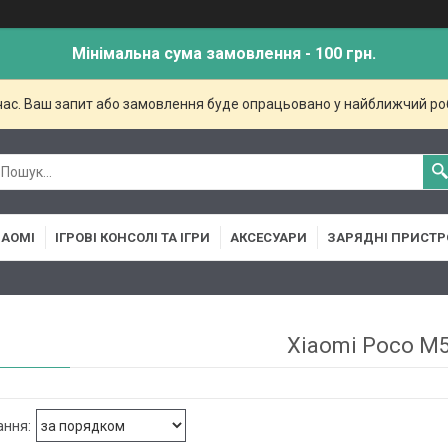
Мінімальна сума замовлення - 100 грн.
 час. Ваш запит або замовлення буде опрацьовано у найближчий ро
IAOMI
ІГРОВІ КОНСОЛІ ТА ІГРИ
АКСЕСУАРИ
ЗАРЯДНІ ПРИСТР
Xiaomi Poco M