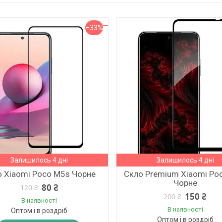
–33%
Залишилось 4 дні
Залишилось 4 дні
о Xiaomi Poco M5s Чорне
Скло Premium Xiaomi Po
Чорне
80 ₴
120 ₴
150 ₴
200 ₴
В наявності
В наявності
Оптом і в роздріб
Оптом і в роздріб