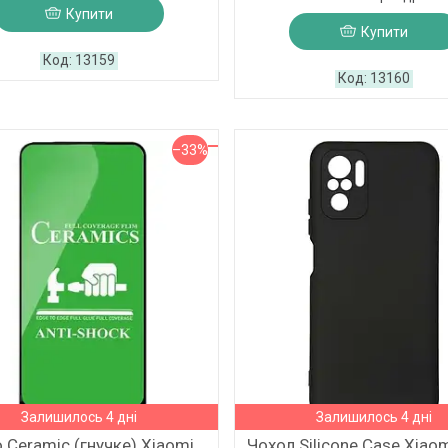
Купити
Купити
13159
13160
–33%
Залишилось 4 дні
Залишилось 4 дні
 Ceramic (гнучке) Xiaomi
Чохол Silicone Case Xiao