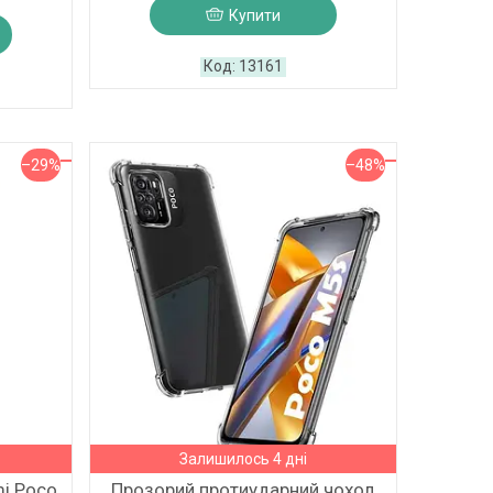
Купити
13161
–29%
–48%
Залишилось 4 дні
mi Poco
Прозорий протиударний чохол