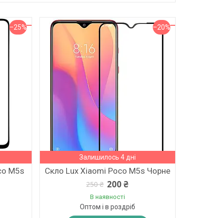
–25%
–20%
Залишилось 4 дні
co M5s
Скло Lux Xiaomi Poco M5s Чорне
200 ₴
250 ₴
В наявності
Оптом і в роздріб