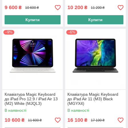
9 600
10 200
₴
₴
10 600 ₴
11 200 ₴
Купити
Купити
–9%
–6%
Клавіатура Magic Keyboard
Клавіатура Magic Keyboard
до iPad Pro 12.9 / iPad Air 13
до iPad Air 11 (M3) Black
(M2) White (MJQL3)
(MGYX4)
В наявності
В наявності
10 600
16 100
₴
₴
11 600 ₴
17 100 ₴