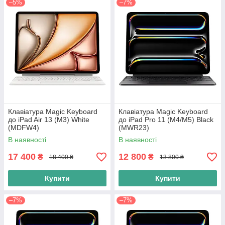
–5%
–7%
Клавіатура Magic Keyboard
Клавіатура Magic Keyboard
до iPad Air 13 (M3) White
до iPad Pro 11 (M4/M5) Black
(MDFW4)
(MWR23)
В наявності
В наявності
17 400
12 800
₴
₴
18 400 ₴
13 800 ₴
Купити
Купити
–7%
–7%