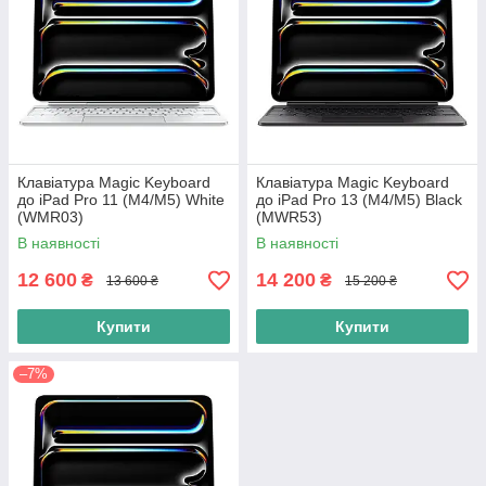
Клавіатура Magic Keyboard
Клавіатура Magic Keyboard
до iPad Pro 11 (M4/M5) White
до iPad Pro 13 (M4/M5) Black
(WMR03)
(MWR53)
В наявності
В наявності
12 600
14 200
₴
₴
13 600 ₴
15 200 ₴
Купити
Купити
–7%