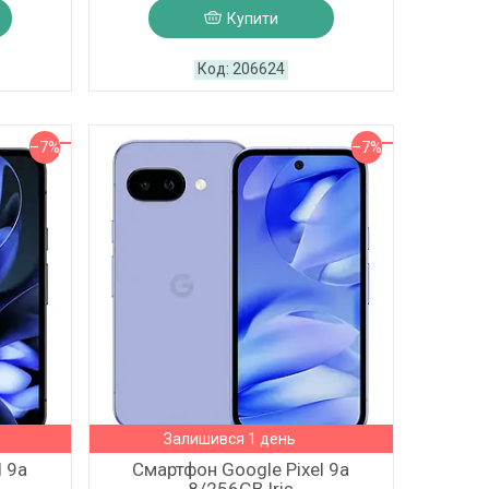
Купити
206624
–7%
–7%
Залишився 1 день
l 9a
Смартфон Google Pixel 9a