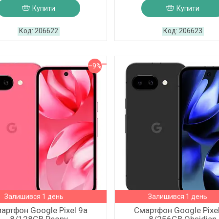
Купити
Купити
206622
206623
–9%
Залишився 1 день
Залишився 1 день
артфон Google Pixel 9a
Смартфон Google Pixe