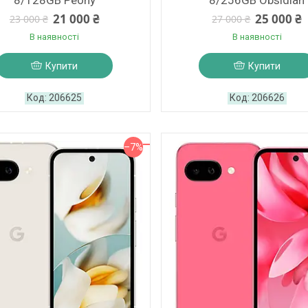
8/128GB Peony
8/256GB Obsidian
21 000 ₴
25 000 ₴
23 000 ₴
27 000 ₴
В наявності
В наявності
Купити
Купити
206625
206626
–7%