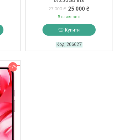
8/256GB Iris
25 000 ₴
27 000 ₴
В наявності
Купити
206627
–7%