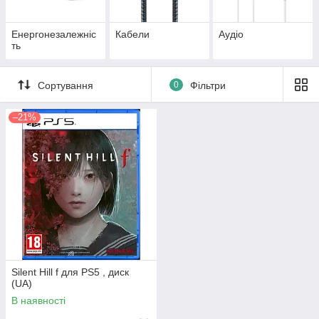
Енергонезалежніс
Кабели
Аудіо
ть
Сортування
0
Фільтри
–21%
Silent Hill f для PS5 , диск
(UA)
В наявності