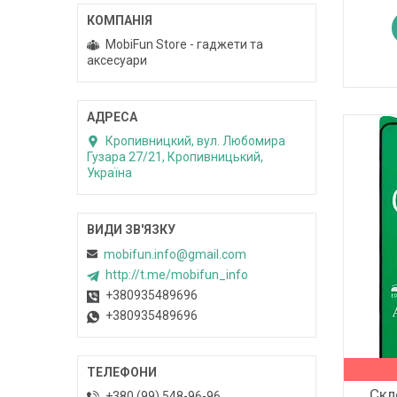
MobiFun Store - гаджети та
аксесуари
Кропивницкий, вул. Любомира
Гузара 27/21, Кропивницький,
Україна
mobifun.info@gmail.com
http://t.me/mobifun_info
+380935489696
+380935489696
Скл
+380 (99) 548-96-96