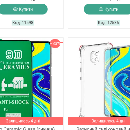
Купити
Купити
11598
12586
–33%
Залишилось 4 дні
Залишилось 4 дні
о Ceramic Glass (гнучке)
Захисний силіконовий 