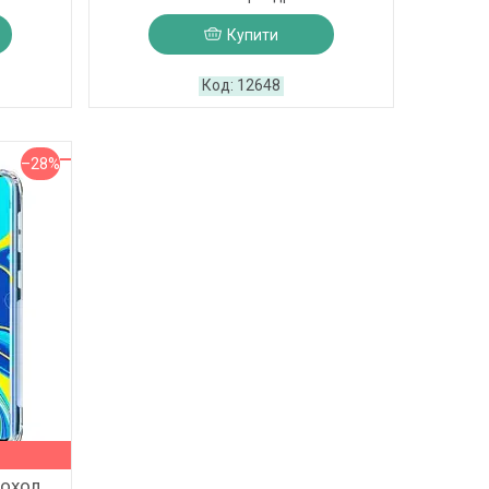
Купити
12648
–28%
чохол