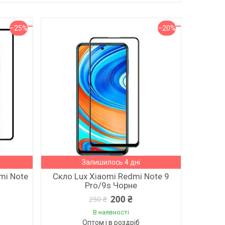
–25%
–20%
Залишилось 4 дні
mi Note
Скло Lux Xiaomi Redmi Note 9
Pro/9s Чорне
200 ₴
250 ₴
В наявності
Оптом і в роздріб