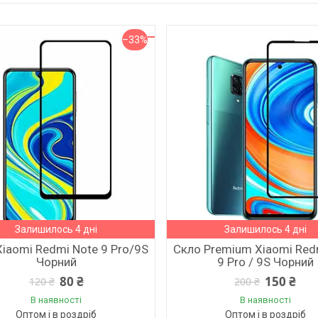
–33%
Залишилось 4 дні
Залишилось 4 дні
iaomi Redmi Note 9 Pro/9S
Скло Premium Xiaomi Red
Чорний
9 Pro / 9S Чорний
80 ₴
150 ₴
120 ₴
200 ₴
В наявності
В наявності
Оптом і в роздріб
Оптом і в роздріб