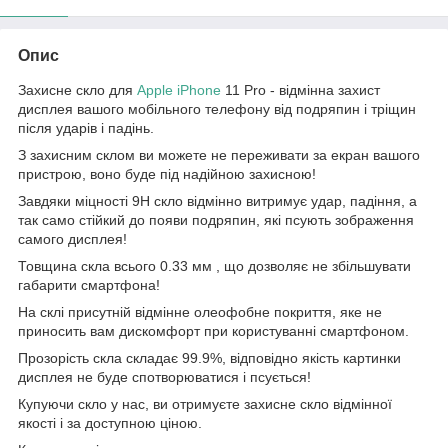
Опис
Захисне скло для
Apple
iPhone
11 Pro - відмінна захист
дисплея вашого мобільного телефону від подряпин і тріщин
після ударів і падінь.
З захисним склом ви можете не переживати за екран вашого
пристрою, воно буде під надійною захисною!
Завдяки міцності 9Н скло відмінно витримує удар, падіння, а
так само стійкий до появи подряпин, які псують зображення
самого дисплея!
Товщина скла всього 0.33 мм , що дозволяє не збільшувати
габарити смартфона!
На склі присутній відмінне олеофобне покриття, яке не
приносить вам дискомфорт при користуванні смартфоном.
Прозорість скла складає 99.9%, відповідно якість картинки
дисплея не буде спотворюватися і псується!
Купуючи скло у нас, ви отримуєте захисне скло відмінної
якості і за доступною ціною.