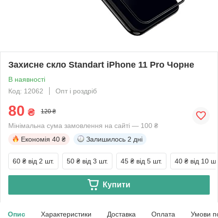
Захисне скло Standart iPhone 11 Pro Чорне
В наявності
Код: 12062
Опт і роздріб
80
₴
120 ₴
Мінімальна сума замовлення на сайті — 100 ₴
Економія
40 ₴
Залишилось
2 дні
60 ₴
від 2 шт.
50 ₴
від 3 шт.
45 ₴
від 5 шт.
40 ₴
від 10 шт
Купити
Опис
Характеристики
Доставка
Оплата
Умови п