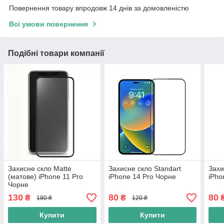
Повернення товару впродовж 14 днів за домовленістю
Всі умови повернення
Подібні товари компанії
Захисне скло Matte
Захисне скло Standart
Захи
(матове) iPhone 11 Pro
iPhone 14 Pro Чорне
iPho
Чорне
130
80
80
₴
₴
180 ₴
120 ₴
Купити
Купити