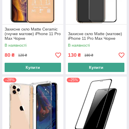
Захисне скло Matte Ceramic
(гнучке матове) iPhone 11 Pro
Захисне скло Matte (матове)
Max Чорне
iPhone 11 Pro Max Чорне
В наявності
В наявності
80
130
₴
₴
120 ₴
180 ₴
Купити
Купити
–28%
–25%