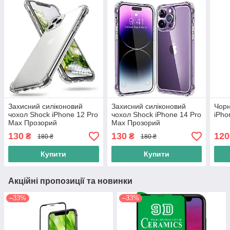
Захисний силіконовий
Захисний силіконовий
Чорн
чохол Shock iPhone 12 Pro
чохол Shock iPhone 14 Pro
iPho
Max Прозорий
Max Прозорий
130
130
120
₴
₴
180 ₴
180 ₴
Купити
Купити
Акційні пропозиції та новинки
–33%
–33%