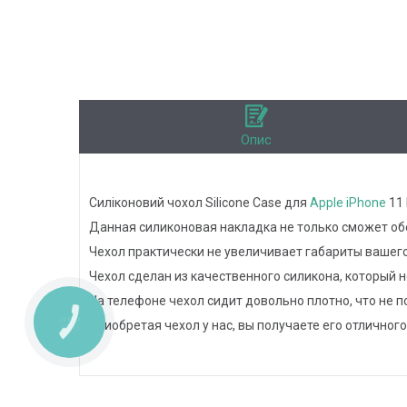
Опис
Силіконовий чохол Silicone Case для
Apple
iPhone
11 
Данная силиконовая накладка не только сможет обе
Чехол практически не увеличивает габариты вашего
Чехол сделан из качественного силикона, который 
На телефоне чехол сидит довольно плотно, что не 
КНОПКА
Приобретая чехол у нас, вы получаете его отличного
ЗВ'ЯЗКУ