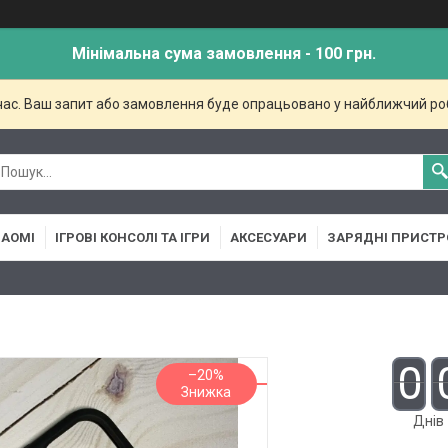
Мінімальна сума замовлення - 100 грн.
 час. Ваш запит або замовлення буде опрацьовано у найближчий ро
IAOMI
ІГРОВІ КОНСОЛІ ТА ІГРИ
АКСЕСУАРИ
ЗАРЯДНІ ПРИСТР
0
–20%
Днів