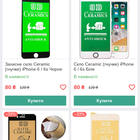
Захисне скло Ceramic
Скло Ceramic (гнучке) iPhone
(гнучке) iPhone 6 / 6s Чорне
6 / 6s Біле
В наявності
В наявності
80
80
₴
₴
120 ₴
120 ₴
Купити
Купити
–33%
–33%