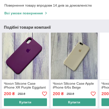
Повернення товару впродовж 14 днів за домовленістю
Всі умови повернення
Подібні товари компанії
Чохол Silicone Case
Чохол Silicone Case Apple
Чохо
iPhone XR Purple Eggplant
iPhone 6/6s Beige
iPho
200
200
200
₴
₴
250 ₴
250 ₴
Купити
Купити