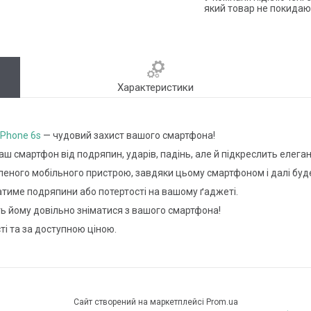
який товар не покидаю
Характеристики
iPhone 6s
— чудовий захист вашого смартфона!
аш смартфон від подряпин, ударів, падінь, але й підкреслить елег
леного мобільного пристрою, завдяки цьому смартфоном і далі бу
шатиме подряпини або потертості на вашому ґаджеті.
ть йому довільно зніматися з вашого смартфона!
ті та за доступною ціною.
Сайт створений на маркетплейсі
Prom.ua