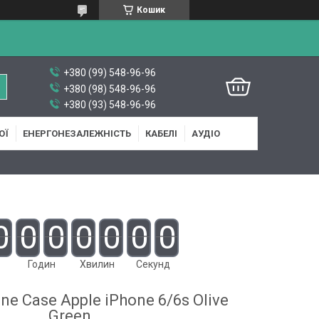
Кошик
+380 (99) 548-96-96
+380 (98) 548-96-96
+380 (93) 548-96-96
ОЇ
ЕНЕРГОНЕЗАЛЕЖНІСТЬ
КАБЕЛІ
АУДІО
0
0
0
0
0
0
0
Годин
Хвилин
Секунд
ne Case Apple iPhone 6/6s Olive
Green