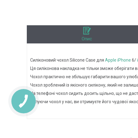
Опис
Силіконовий чохол Silicone Case для
Apple
iPhone
6/
Ця силіконова накладка не тільки зможе оберігати в
Чохол практично не збільшує габарити вашого улюб
Чохол зроблений із якісного силікону, який не зали
На телефоні чохол сидить досить щільно, що не дас
Купуючи чохол у нас, ви отримуєте його чудової якос