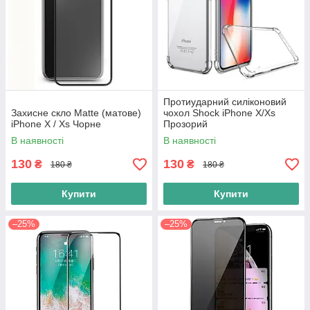
Протиударний силіконовий
Захисне скло Matte (матове)
чохол Shock iPhone X/Xs
iPhone X / Xs Чорне
Прозорий
В наявності
В наявності
130
130
₴
₴
180 ₴
180 ₴
Купити
Купити
–25%
–25%