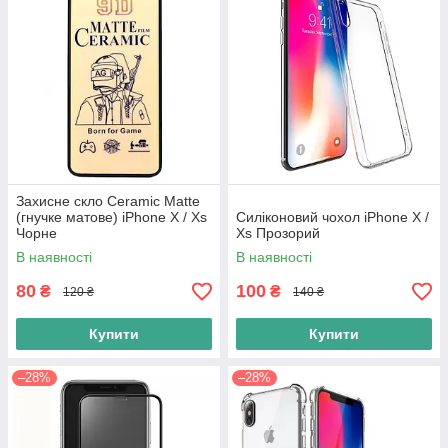
Захисне скло Ceramic Matte
(гнучке матове) iPhone X / Xs
Силіконовий чохол iPhone X /
Чорне
Xs Прозорий
В наявності
В наявності
80
100
₴
₴
120 ₴
140 ₴
Купити
Купити
–28%
–28%