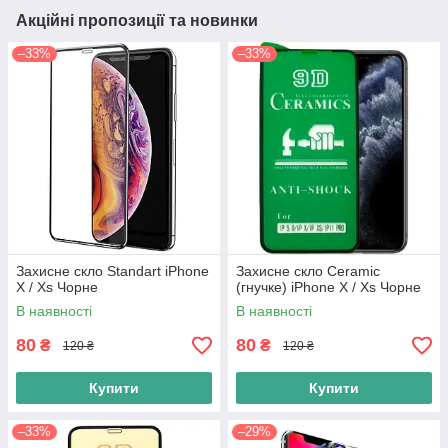
Акційні пропозиції та новинки
–33%
–33%
Захисне скло Standart iPhone
Захисне скло Ceramic
X / Xs Чорне
(гнучке) iPhone X / Xs Чорне
В наявності
В наявності
80
80
₴
₴
120 ₴
120 ₴
Купити
Купити
–33%
–29%