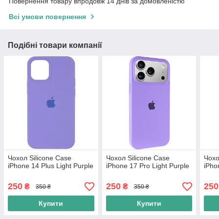
Повернення товару впродовж 14 днів за домовленістю
Всі умови повернення
Подібні товари компанії
Чохол Silicone Case
Чохол Silicone Case
Чохо
iPhone 14 Plus Light Purple
iPhone 17 Pro Light Purple
iPho
250
250
250
₴
₴
350 ₴
350 ₴
Купити
Купити