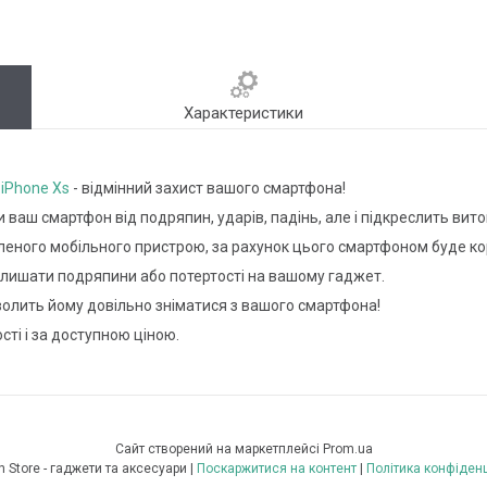
Характеристики
/
iPhone Xs
- відмінний захист вашого смартфона!
 ваш смартфон від подряпин, ударів, падінь, але і підкреслить ви
леного мобільного пристрою, за рахунок цього смартфоном буде к
залишати подряпини або потертості на вашому гаджет.
волить йому довільно зніматися з вашого смартфона!
сті і за доступною ціною.
Сайт створений на маркетплейсі
Prom.ua
MobiFun Store - гаджети та аксесуари |
Поскаржитися на контент
|
Політика конфіденц