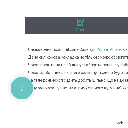
Опис
Силіконовий чохол Silicone Case для
Apple
iPhone
X 
Дана силіконова накладка не тільки зможе оберігати
Чохол практично не збільшує габарити вашого улюб
Чохол зроблений з якісного силікону, який не буде 
На телефоні чохол сидить досить щільно, що не доз
Купуючи чохол у нас, ви отримуєте його відмінної яко
КНОПКА
ЗВ'ЯЗКУ