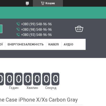
Кошик
+380 (99) 548-96-96
+380 (98) 548-96-96
+380 (93) 548-96-96
ОЇ
ЕНЕРГОНЕЗАЛЕЖНІСТЬ
КАБЕЛІ
АУДІО
0
0
0
0
0
0
0
Годин
Хвилин
Секунд
ne Case iPhone X/Xs Carbon Gray