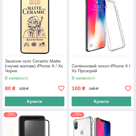
Захисне скло Ceramic Matte
(гнучке матове) iPhone X / Xs
Силіконовий чохол iPhone X /
Чорне
Xs Прозорий
В наявності
В наявності
80
100
₴
₴
120 ₴
140 ₴
Купити
Купити
–28%
–28%