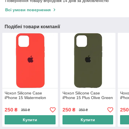
Повернення товару впродовж 14 днів за домовленістю
Всі умови повернення
Подібні товари компанії
Чохол Silicone Case
Чохол Silicone Case
Чохо
iPhone 15 Watermelon
iPhone 15 Plus Olive Green
iPho
250
250
250
₴
₴
350 ₴
350 ₴
Купити
Купити