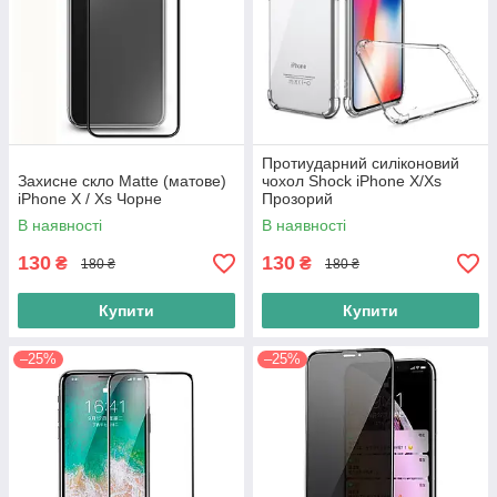
Протиударний силіконовий
Захисне скло Matte (матове)
чохол Shock iPhone X/Xs
iPhone X / Xs Чорне
Прозорий
В наявності
В наявності
130
130
₴
₴
180 ₴
180 ₴
Купити
Купити
–25%
–25%