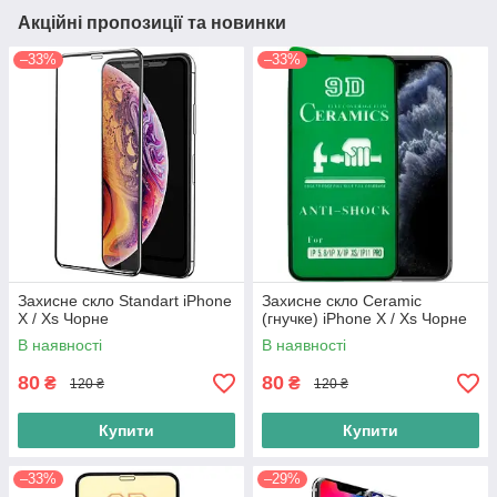
Акційні пропозиції та новинки
–33%
–33%
Захисне скло Standart iPhone
Захисне скло Ceramic
X / Xs Чорне
(гнучке) iPhone X / Xs Чорне
В наявності
В наявності
80
80
₴
₴
120 ₴
120 ₴
Купити
Купити
–33%
–29%