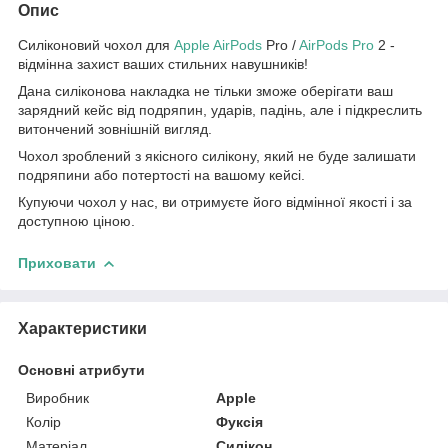
Опис
Силіконовий чохол для
Apple AirPods
Pro /
AirPods Pro
2 -
відмінна захист ваших стильних навушників!
Дана силіконова накладка не тільки зможе оберігати ваш
зарядний кейс від подряпин, ударів, падінь, але і підкреслить
витончений зовнішній вигляд.
Чохол зроблений з якісного силікону, який не буде залишати
подряпини або потертості на вашому кейсі.
Купуючи чохол у нас, ви отримуєте його відмінної якості і за
доступною ціною.
Приховати
Характеристики
Основні атрибути
Виробник
Apple
Колір
Фуксія
Матеріал
Силікон