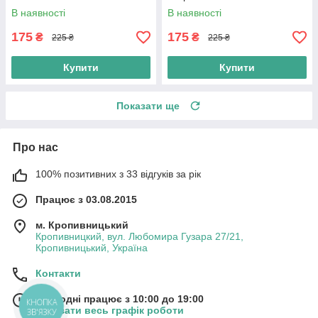
В наявності
В наявності
175
175
₴
₴
225 ₴
225 ₴
Купити
Купити
Показати ще
Про нас
100% позитивних з 33 відгуків за рік
Працює з 03.08.2015
м. Кропивницький
Кропивницкий, вул. Любомира Гузара 27/21,
Кропивницький, Україна
Контакти
Сьогодні працює з 10:00 до 19:00
КНОПКА
Показати весь графік роботи
ЗВ'ЯЗКУ