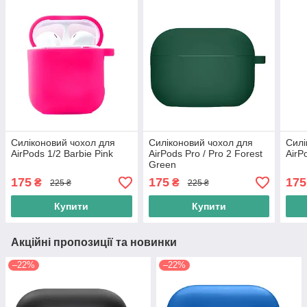
Силіконовий чохол для
Силіконовий чохол для
Силі
AirPods 1/2 Barbie Pink
AirPods Pro / Pro 2 Forest
AirP
Green
175
175
175
₴
₴
225 ₴
225 ₴
Купити
Купити
Акційні пропозиції та новинки
–22%
–22%