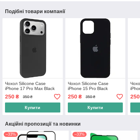
Подібні товари компанії
Чохол Silicone Case
Чохол Silicone Case
Чохо
iPhone 17 Pro Max Black
iPhone 15 Pro Black
iPho
250
250
250
₴
₴
350 ₴
350 ₴
Купити
Купити
Акційні пропозиції та новинки
–33%
–33%