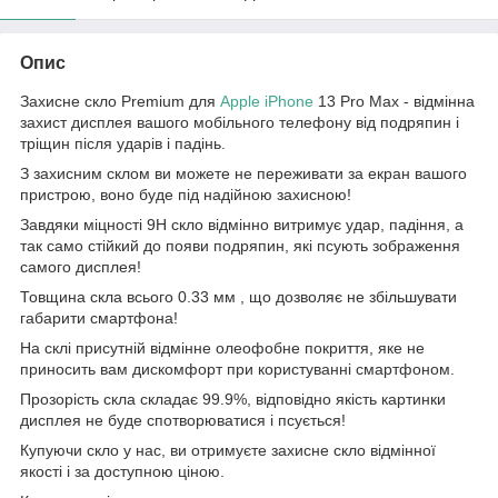
Опис
Захисне скло Premium для
Apple
iPhone
13 Pro Max - відмінна
захист дисплея вашого мобільного телефону від подряпин і
тріщин після ударів і падінь.
З захисним склом ви можете не переживати за екран вашого
пристрою, воно буде під надійною захисною!
Завдяки міцності 9Н скло відмінно витримує удар, падіння, а
так само стійкий до появи подряпин, які псують зображення
самого дисплея!
Товщина скла всього 0.33 мм , що дозволяє не збільшувати
габарити смартфона!
На склі присутній відмінне олеофобне покриття, яке не
приносить вам дискомфорт при користуванні смартфоном.
Прозорість скла складає 99.9%, відповідно якість картинки
дисплея не буде спотворюватися і псується!
Купуючи скло у нас, ви отримуєте захисне скло відмінної
якості і за доступною ціною.