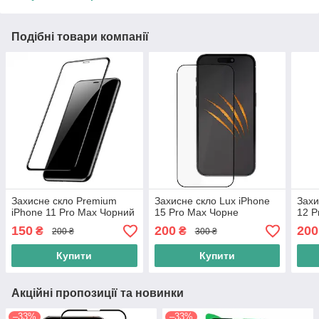
Подібні товари компанії
Захисне скло Premium
Захисне скло Lux iPhone
Захи
iPhone 11 Pro Max Чорний
15 Pro Max Чорне
12 P
150
200
200
₴
₴
200 ₴
300 ₴
Купити
Купити
Акційні пропозиції та новинки
–33%
–33%