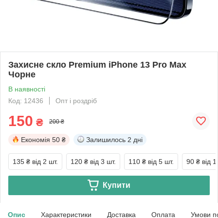
Захисне скло Premium iPhone 13 Pro Max
Чорне
В наявності
Код: 12436
Опт і роздріб
150
₴
200 ₴
Економія
50 ₴
Залишилось
2 дні
135 ₴
від 2 шт.
120 ₴
від 3 шт.
110 ₴
від 5 шт.
90 ₴
від 1
Купити
Опис
Характеристики
Доставка
Оплата
Умови п