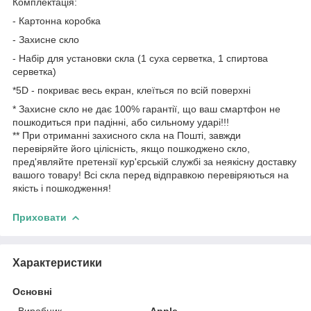
Комплектація:
- Картонна коробка
- Захисне скло
- Набір для установки скла (1 суха серветка, 1 спиртова
серветка)
*5D - покриває весь екран, клеїться по всій поверхні
* Захисне скло не дає 100% гарантії, що ваш смартфон не
пошкодиться при падінні, або сильному ударі!!!
** При отриманні захисного скла на Пошті, завжди
перевіряйте його цілісність, якщо пошкоджено скло,
пред'являйте претензії кур'єрській службі за неякісну доставку
вашого товару! Всі скла перед відправкою перевіряються на
якість і пошкодження!
Приховати
Характеристики
Основні
Виробник
Apple