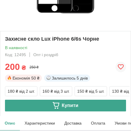
Захисне скло Lux iPhone 6/6s Чорне
В наявності
Код: 12495
Опт і роздріб
200
₴
250 ₴
Економія
50 ₴
Залишилось
5 днів
180 ₴
від 2 шт.
160 ₴
від 3 шт.
150 ₴
від 5 шт.
130 ₴
від 
Купити
Опис
Характеристики
Доставка
Оплата
Умови п