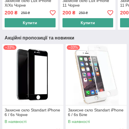
Захисне скло Lux iPhone
Захисне скло Lux iPhone
Захи
X/Xs Чорне
11 Чорне
11 P
200
200
200
₴
₴
250 ₴
250 ₴
Купити
Купити
Акційні пропозиції та новинки
–33%
–33%
Захисне скло Standart iPhone
Захисне скло Standart iPhone
6 / 6s Чорне
6 / 6s Біле
В наявності
В наявності