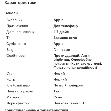
Характеристики
Основні
Виробник
Apple
Призначення
Для телефону
Діагональ екрану
4.7 дюйм
Тип
Захисне скло
Сумісність з
Apple
Вид
Глянсове
Особливості
Протиударний, Анти-
відбитки, Олеофобне
покриття, Кути заокруглені,
Фільтр конфіденційності
Стан
Новий
Колір
Чорний
Клейовий шар
По всій поверхні
Наявність рамки
Так
Матеріал
Скло
Форм-фактор
Повноекранне 3D
Користувальницькі характеристики