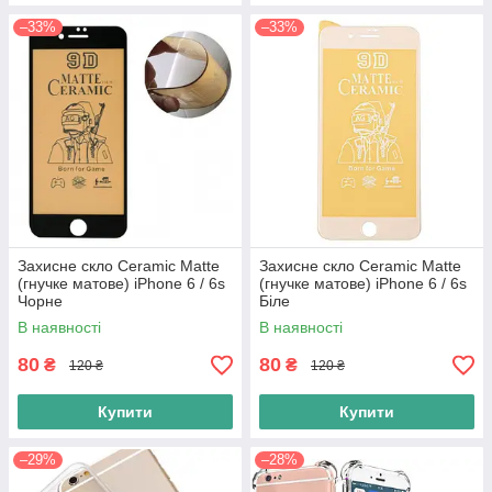
–33%
–33%
Захисне скло Ceramic Matte
Захисне скло Ceramic Matte
(гнучке матове) iPhone 6 / 6s
(гнучке матове) iPhone 6 / 6s
Чорне
Біле
В наявності
В наявності
80
80
₴
₴
120 ₴
120 ₴
Купити
Купити
–29%
–28%