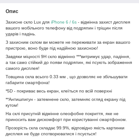
Опис
Захисне скло Lux для
iPhone 6 / 6s
- відмінна захист дисплея
вашого мобільного телефону від подряпин і тріщин після
ударів і падінь.
З захисним склом ви можете не переживати за екран вашого
пристрою, воно буде під надійною захисною!
Завдяки міцності 9Н скло відмінно ***витримує удар, падіння,
а так само стійкий до появи подряпин, які псують зображення
самого дисплея!
Товщина скла всього 0.33 мм , що дозволяє не збільшувати
габарити смартфона!
*5D - покриває весь екран, клеїться по всій поверхні
**Антишпигун - затемнене скло, затемняє огляд екрану під
кутом!
На склі присутній відмінне олеофобне покриття, яке не
приносить вам дискомфорт при користуванні смартфоном.
Прозорість скла складає 99.9%, відповідно якість картинки
дисплея не буде спотворюватися і псується!