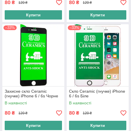
80
80
₴
₴
120 ₴
120 ₴
Купити
Купити
–33%
–33%
Захисне скло Ceramic
Скло Ceramic (гнучке) iPhone
(гнучке) iPhone 6 / 6s Чорне
6 / 6s Біле
В наявності
В наявності
80
80
₴
₴
120 ₴
120 ₴
Купити
Купити