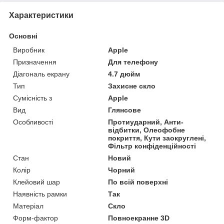
Характеристики
Основні
Виробник
Apple
Призначення
Для телефону
Діагональ екрану
4.7 дюйм
Тип
Захисне скло
Сумісність з
Apple
Вид
Глянсове
Особливості
Протиударний, Анти-
відбитки, Олеофобне
покриття, Кути заокруглені,
Фільтр конфіденційності
Стан
Новий
Колір
Чорний
Клейовий шар
По всій поверхні
Наявність рамки
Так
Матеріал
Скло
Форм-фактор
Повноекранне 3D