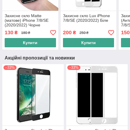
Захисне скло Matte
Захисне скло Lux iPhone
Захи
(матове) iPhone 7/8/SE
7/8/SE (2020/2022) Біле
(Ант
(2020/2022) Чорне
7/8/
130
200
150
₴
₴
180 ₴
250 ₴
Купити
Купити
Акційні пропозиції та новинки
–33%
–33%