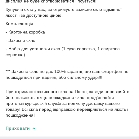
дисплея не буде спотворюватися і псується!
Купуючи скло у нас, ви отримуєте захисне скло відмінної
якості і за доступною ціною.
Комплектація:
- Картонна коробка
- Захисне скло
- Набір для установки скла (1 суха серветка, 1 спиртова
серветка)
*** Захисне скло не дає 100% гарантії, що ваш смартфон не
пошкодиться при падінні, або сильному ударі!!!
При отриманні захисного скла на Пошті, завжди перевіряйте
його цілісність, якщо пошкоджено скло, пред'являйте
претензії кур'єрській службі за неякісну доставку вашого
товару! Всі скла перед відправкою перевіряються на якість і
пошкодження!
Приховати