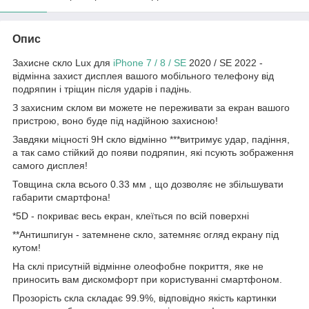
Опис
Захисне скло Lux для
iPhone 7 / 8 / SE
2020 / SE 2022 -
відмінна захист дисплея вашого мобільного телефону від
подряпин і тріщин після ударів і падінь.
З захисним склом ви можете не переживати за екран вашого
пристрою, воно буде під надійною захисною!
Завдяки міцності 9Н скло відмінно ***витримує удар, падіння,
а так само стійкий до появи подряпин, які псують зображення
самого дисплея!
Товщина скла всього 0.33 мм , що дозволяє не збільшувати
габарити смартфона!
*5D - покриває весь екран, клеїться по всій поверхні
**Антишпигун - затемнене скло, затемняє огляд екрану під
кутом!
На склі присутній відмінне олеофобне покриття, яке не
приносить вам дискомфорт при користуванні смартфоном.
Прозорість скла складає 99.9%, відповідно якість картинки