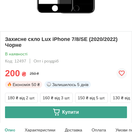
Захисне скло Lux iPhone 7/8/SE (2020/2022)
Чорне
В наявності
Код: 12497
Опт і роздріб
200
₴
250 ₴
Економія
50 ₴
Залишилось
5 днів
180 ₴
від 2 шт.
160 ₴
від 3 шт.
150 ₴
від 5 шт.
130 ₴
від 
Купити
Опис
Характеристики
Доставка
Оплата
Умови п