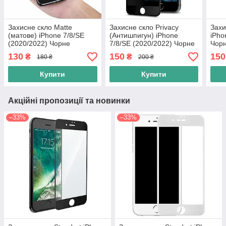
Захисне скло Matte
Захисне скло Privacy
Захи
(матове) iPhone 7/8/SE
(Антишпигун) iPhone
iPho
(2020/2022) Чорне
7/8/SE (2020/2022) Чорне
Чор
130
150
150
₴
₴
180 ₴
200 ₴
Купити
Купити
Акційні пропозиції та новинки
–33%
–33%