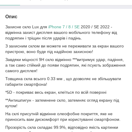
Опис
Захисне скло Lux для
iPhone 7 / 8 / SE
2020 / SE 2022 -
відмінна захист дисплея вашого мобільного телефону від
подряпин і тріщин після ударів і падінь.
З захисним склом ви можете не переживати за екран вашого
пристрою, воно буде під надійною захисною!
Завдяки міцності 9Н скло відмінно ***витримує удар, падіння,
а так само стійкий до появи подряпин, які псують зображення
самого дисплея!
Товщина скла всього 0.33 мм , що дозволяє не збільшувати
габарити смартфона!
*5D - покриває весь екран, клеїться по всій поверхні
**Антишпигун - затемнене скло, затемняє огляд екрану під
кутом!
На склі присутній відмінне олеофобне покриття, яке не
приносить вам дискомфорт при користуванні смартфоном.
Прозорість скла складає 99.9%, відповідно якість картинки