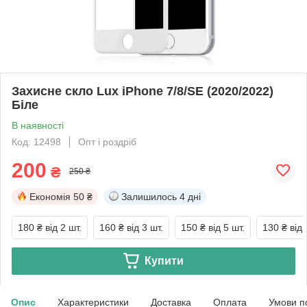
Захисне скло Lux iPhone 7/8/SE (2020/2022)
Біле
В наявності
Код: 12498
Опт і роздріб
200
₴
250 ₴
Економія
50 ₴
Залишилось
4 дні
180 ₴
від 2 шт.
160 ₴
від 3 шт.
150 ₴
від 5 шт.
130 ₴
від 
Купити
Опис
Характеристики
Доставка
Оплата
Умови п