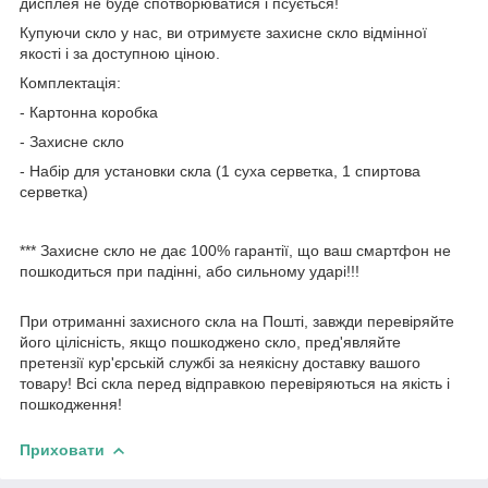
дисплея не буде спотворюватися і псується!
Купуючи скло у нас, ви отримуєте захисне скло відмінної
якості і за доступною ціною.
Комплектація:
- Картонна коробка
- Захисне скло
- Набір для установки скла (1 суха серветка, 1 спиртова
серветка)
*** Захисне скло не дає 100% гарантії, що ваш смартфон не
пошкодиться при падінні, або сильному ударі!!!
При отриманні захисного скла на Пошті, завжди перевіряйте
його цілісність, якщо пошкоджено скло, пред'являйте
претензії кур'єрській службі за неякісну доставку вашого
товару! Всі скла перед відправкою перевіряються на якість і
пошкодження!
Приховати