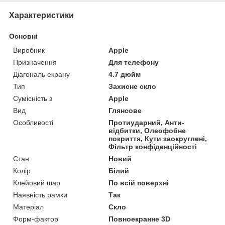
Характеристики
Основні
Виробник
Apple
Призначення
Для телефону
Діагональ екрану
4.7 дюйм
Тип
Захисне скло
Сумісність з
Apple
Вид
Глянсове
Особливості
Протиударний, Анти-
відбитки, Олеофобне
покриття, Кути заокруглені,
Фільтр конфіденційності
Стан
Новий
Колір
Білий
Клейовий шар
По всій поверхні
Наявність рамки
Так
Матеріал
Скло
Форм-фактор
Повноекранне 3D