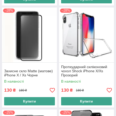
–28%
–28%
Протиударний силіконовий
Захисне скло Matte (матове)
чохол Shock iPhone X/Xs
iPhone X / Xs Чорне
Прозорий
В наявності
В наявності
130
130
₴
₴
180 ₴
180 ₴
Купити
Купити
–25%
–25%