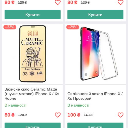
80
80
₴
₴
120 ₴
120 ₴
Купити
Купити
–33%
–29%
Захисне скло Ceramic Matte
(гнучке матове) iPhone X / Xs
Силіконовий чохол iPhone X /
Чорне
Xs Прозорий
В наявності
В наявності
80
100
₴
₴
120 ₴
140 ₴
Купити
Купити