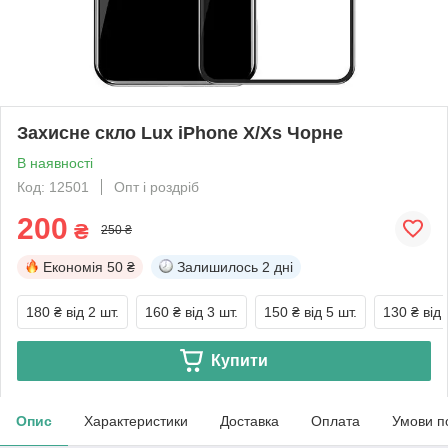
Захисне скло Lux iPhone X/Xs Чорне
В наявності
Код: 12501
Опт і роздріб
200
₴
250 ₴
Економія
50 ₴
Залишилось
2 дні
180 ₴
від 2 шт.
160 ₴
від 3 шт.
150 ₴
від 5 шт.
130 ₴
від 
Купити
Опис
Характеристики
Доставка
Оплата
Умови п