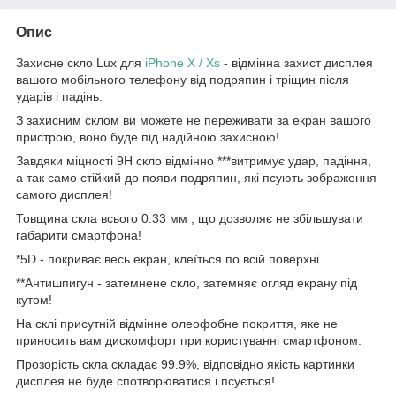
Опис
Захисне скло Lux для
iPhone X / Xs
- відмінна захист дисплея
вашого мобільного телефону від подряпин і тріщин після
ударів і падінь.
З захисним склом ви можете не переживати за екран вашого
пристрою, воно буде під надійною захисною!
Завдяки міцності 9Н скло відмінно ***витримує удар, падіння,
а так само стійкий до появи подряпин, які псують зображення
самого дисплея!
Товщина скла всього 0.33 мм , що дозволяє не збільшувати
габарити смартфона!
*5D - покриває весь екран, клеїться по всій поверхні
**Антишпигун - затемнене скло, затемняє огляд екрану під
кутом!
На склі присутній відмінне олеофобне покриття, яке не
приносить вам дискомфорт при користуванні смартфоном.
Прозорість скла складає 99.9%, відповідно якість картинки
дисплея не буде спотворюватися і псується!