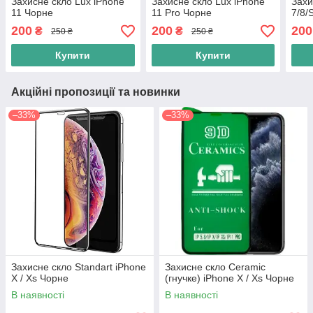
Захисне скло Lux iPhone
Захисне скло Lux iPhone
Захи
11 Чорне
11 Pro Чорне
7/8/
200
200
200
₴
₴
250 ₴
250 ₴
Купити
Купити
Акційні пропозиції та новинки
–33%
–33%
Захисне скло Standart iPhone
Захисне скло Ceramic
X / Xs Чорне
(гнучке) iPhone X / Xs Чорне
В наявності
В наявності