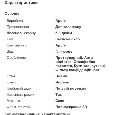
Характеристики
Основні
Виробник
Apple
Призначення
Для телефону
Діагональ екрану
5.8 дюйм
Тип
Захисне скло
Сумісність з
Apple
Вид
Глянсове
Особливості
Протиударний, Анти-
відбитки, Олеофобне
покриття, Кути заокруглені,
Фільтр конфіденційності
Стан
Новий
Колір
Чорний
Клейовий шар
По всій поверхні
Наявність рамки
Так
Матеріал
Скло
Форм-фактор
Повноекранне 3D
Користувальницькі характеристики