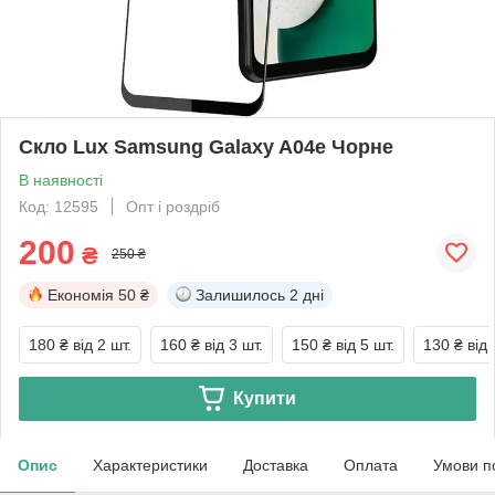
Скло Lux Samsung Galaxy A04e Чорне
В наявності
Код: 12595
Опт і роздріб
200
₴
250 ₴
Економія
50 ₴
Залишилось
2 дні
180 ₴
від 2 шт.
160 ₴
від 3 шт.
150 ₴
від 5 шт.
130 ₴
від 
Купити
Опис
Характеристики
Доставка
Оплата
Умови п