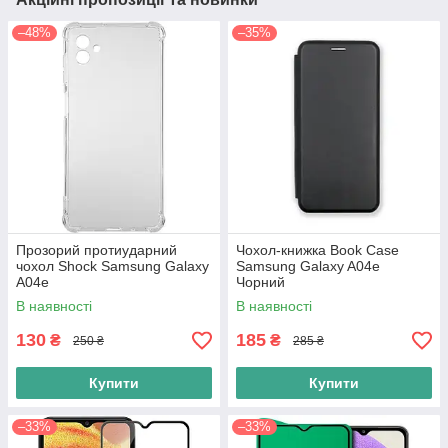
–48%
–35%
Прозорий протиударний
Чохол-книжка Book Case
чохол Shock Samsung Galaxy
Samsung Galaxy A04e
A04e
Чорний
В наявності
В наявності
130
185
₴
₴
250 ₴
285 ₴
Купити
Купити
–33%
–33%