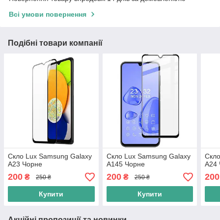
Всі умови повернення
Подібні товари компанії
Скло Lux Samsung Galaxy
Скло Lux Samsung Galaxy
Скло
A23 Чорне
A145 Чорне
A24
200
200
200
₴
₴
250 ₴
250 ₴
Купити
Купити
Акційні пропозиції та новинки