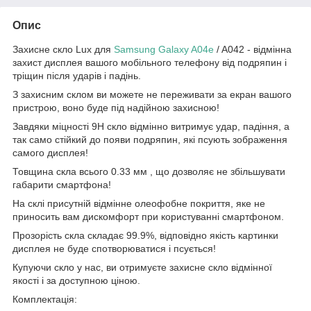
Опис
Захисне скло Lux для
Samsung Galaxy A04e
/ A042 - відмінна
захист дисплея вашого мобільного телефону від подряпин і
тріщин після ударів і падінь.
З захисним склом ви можете не переживати за екран вашого
пристрою, воно буде під надійною захисною!
Завдяки міцності 9Н скло відмінно витримує удар, падіння, а
так само стійкий до появи подряпин, які псують зображення
самого дисплея!
Товщина скла всього 0.33 мм , що дозволяє не збільшувати
габарити смартфона!
На склі присутній відмінне олеофобне покриття, яке не
приносить вам дискомфорт при користуванні смартфоном.
Прозорість скла складає 99.9%, відповідно якість картинки
дисплея не буде спотворюватися і псується!
Купуючи скло у нас, ви отримуєте захисне скло відмінної
якості і за доступною ціною.
Комплектація: