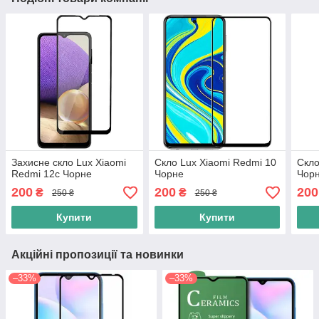
Захисне скло Lux Xiaomi
Скло Lux Xiaomi Redmi 10
Скло
Redmi 12c Чорне
Чорне
Чор
200
200
200
₴
₴
250 ₴
250 ₴
Купити
Купити
Акційні пропозиції та новинки
–33%
–33%