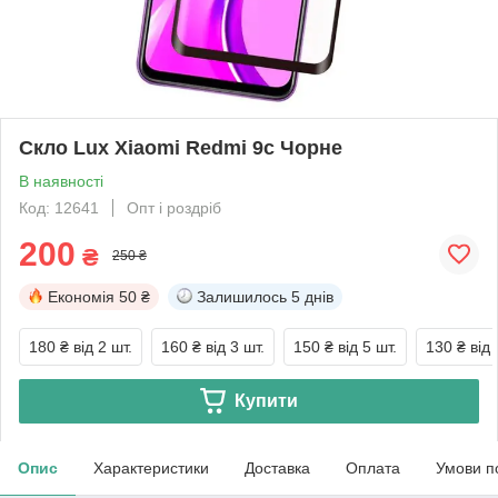
Скло Lux Xiaomi Redmi 9c Чорне
В наявності
Код: 12641
Опт і роздріб
200
₴
250 ₴
Економія
50 ₴
Залишилось
5 днів
180 ₴
від 2 шт.
160 ₴
від 3 шт.
150 ₴
від 5 шт.
130 ₴
від 
Купити
Опис
Характеристики
Доставка
Оплата
Умови п