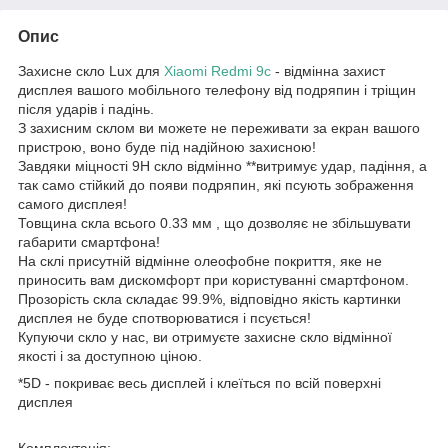
Опис
Захисне скло Lux для
Xiaomi Redmi 9c
- відмінна захист
дисплея вашого мобільного телефону від подряпин і тріщин
після ударів і падінь.
З захисним склом ви можете не переживати за екран вашого
пристрою, воно буде під надійною захисною!
Завдяки міцності 9Н скло відмінно **витримує удар, падіння, а
так само стійкий до появи подряпин, які псують зображення
самого дисплея!
Товщина скла всього 0.33 мм , що дозволяє не збільшувати
габарити смартфона!
На склі присутній відмінне олеофобне покриття, яке не
приносить вам дискомфорт при користуванні смартфоном.
Прозорість скла складає 99.9%, відповідно якість картинки
дисплея не буде спотворюватися і псується!
Купуючи скло у нас, ви отримуєте захисне скло відмінної
якості і за доступною ціною.
*5D - покриває весь дисплей і клеїться по всій поверхні
дисплея
Комплектація: