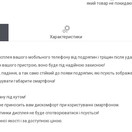
який товар не покидаю
Характеристики
исплея вашого мобільного телефону від подряпин і тріщин після удар
 вашого пристрою, воно буде під надійною захисною!
, падіння, а так само стійкий до появи подряпин, які псують зобра
ьшувати габарити смартфона!
ну під кутом!
е не приносить вам дискомфорт при користуванні смартфоном.
ртинки дисплея не буде спотворюватися і псується!
ної якості і за доступною ціною.