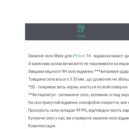
Опис
Захисне скло Mate для
iPhone
14 - відмінна захист д
З захисним склом ви можете не переживати за екран
Завдяки міцності 9Н скло відмінно ***витримує удар
Товщина скла всього 0.33 мм , що дозволяє не збіл
*5D - покриває весь екран, клеїться по всій поверхні
**Антишпигун - затемнене скло, затемняє огляд екра
На склі присутній відмінне олеофобне покриття, як
Прозорість скла складає 99.9%, відповідно якість ка
Купуючи скло у нас, ви отримуєте захисне скло відмін
Комплектація: