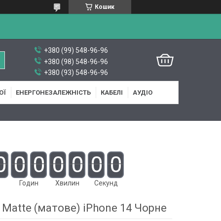
Кошик
+380 (99) 548-96-96
+380 (98) 548-96-96
+380 (93) 548-96-96
ОЇ
ЕНЕРГОНЕЗАЛЕЖНІСТЬ
КАБЕЛІ
АУДІО
0
0
0
0
0
0
0
Годин
Хвилин
Секунд
 Matte (матове) iPhone 14 Чорне