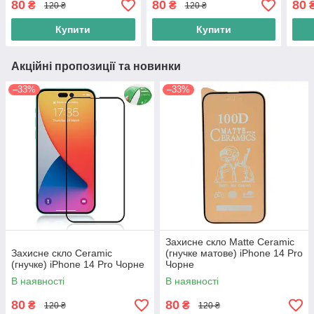
80
80
80
₴
₴
120 ₴
120 ₴
Купити
Купити
Акційні пропозиції та новинки
–33%
–33%
Захисне скло Matte Ceramic
Захисне скло Ceramic
(гнучке матове) iPhone 14 Pro
(гнучке) iPhone 14 Pro Чорне
Чорне
В наявності
В наявності
80
80
₴
₴
120 ₴
120 ₴