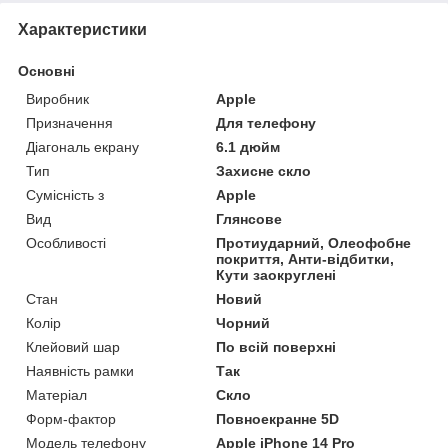
Характеристики
Основні
Виробник
Apple
Призначення
Для телефону
Діагональ екрану
6.1 дюйм
Тип
Захисне скло
Сумісність з
Apple
Вид
Глянсове
Особливості
Протиударний, Олеофобне
покриття, Анти-відбитки,
Кути заокруглені
Стан
Новий
Колір
Чорний
Клейовий шар
По всій поверхні
Наявність рамки
Так
Матеріал
Скло
Форм-фактор
Повноекранне 5D
Модель телефону
Apple iPhone 14 Pro