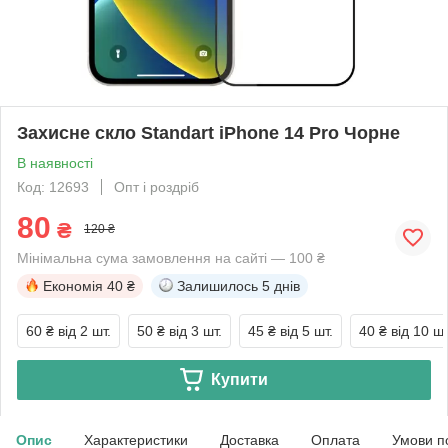
Захисне скло Standart iPhone 14 Pro Чорне
В наявності
Код: 12693
Опт і роздріб
80
₴
120 ₴
Мінімальна сума замовлення на сайті — 100 ₴
Економія
40 ₴
Залишилось
5 днів
60 ₴
від 2 шт.
50 ₴
від 3 шт.
45 ₴
від 5 шт.
40 ₴
від 10 шт
Купити
Опис
Характеристики
Доставка
Оплата
Умови п