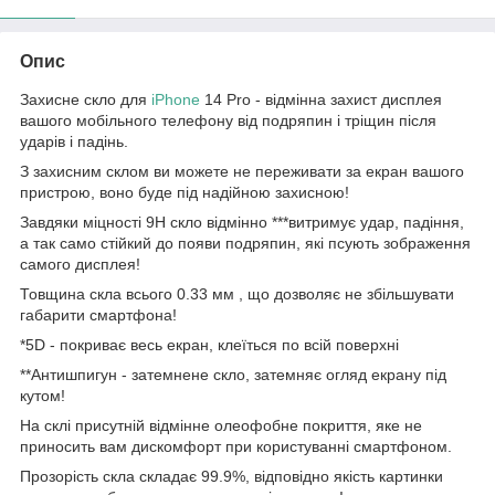
Опис
Захисне скло для
iPhone
14 Pro - відмінна захист дисплея
вашого мобільного телефону від подряпин і тріщин після
ударів і падінь.
З захисним склом ви можете не переживати за екран вашого
пристрою, воно буде під надійною захисною!
Завдяки міцності 9Н скло відмінно ***витримує удар, падіння,
а так само стійкий до появи подряпин, які псують зображення
самого дисплея!
Товщина скла всього 0.33 мм , що дозволяє не збільшувати
габарити смартфона!
*5D - покриває весь екран, клеїться по всій поверхні
**Антишпигун - затемнене скло, затемняє огляд екрану під
кутом!
На склі присутній відмінне олеофобне покриття, яке не
приносить вам дискомфорт при користуванні смартфоном.
Прозорість скла складає 99.9%, відповідно якість картинки