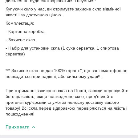
дисплея не буде спотворюватися і псується!
Купуючи скло у нас, ви отримуєте захисне скло відмінної
якості і за доступною ціною.
Комплектація:
- Картонна коробка
- Захисне скло
- Набір для установки скла (1 суха серветка, 1 спиртова
серветка)
*** Захисне скло не дає 100% гарантії, що ваш смартфон не
пошкодиться при падінні, або сильному ударі!!!
При отриманні захисного скла на Пошті, завжди перевіряйте
його цілісність, якщо пошкоджено скло, пред'являйте
претензії кур'єрській службі за неякісну доставку вашого
товару! Всі скла перед відправкою перевіряються на якість і
пошкодження!
Приховати