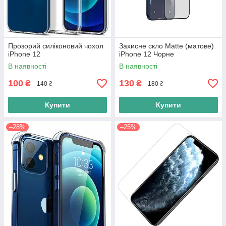
Прозорий силіконовий чохол
Захисне скло Matte (матове)
iPhone 12
iPhone 12 Чорне
В наявності
В наявності
100
130
₴
₴
140 ₴
180 ₴
Купити
Купити
–28%
–25%