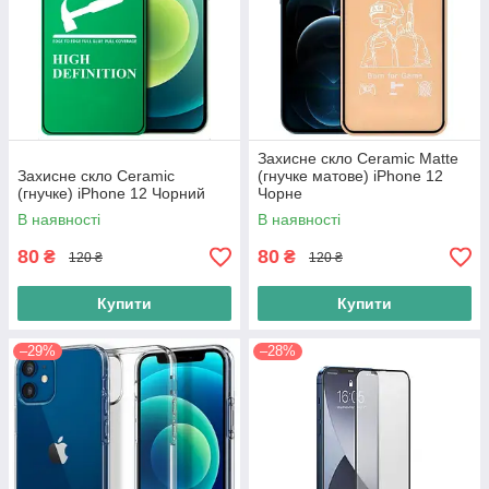
Захисне скло Ceramic Matte
Захисне скло Ceramic
(гнучке матове) iPhone 12
(гнучке) iPhone 12 Чорний
Чорне
В наявності
В наявності
80
80
₴
₴
120 ₴
120 ₴
Купити
Купити
–29%
–28%