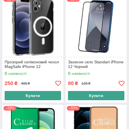
Прозорий силіконовий чохол
Захисне скло Standart iPhone
MagSafe iPhone 12
12 Чорний
В наявності
В наявності
250
80
₴
₴
400 ₴
120 ₴
Купити
Купити
–33%
–33%