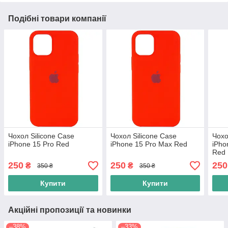
Подібні товари компанії
Чохол Silicone Case
Чохол Silicone Case
Чохо
iPhone 15 Pro Red
iPhone 15 Pro Max Red
iPho
Red
250
250
250
₴
₴
350 ₴
350 ₴
Купити
Купити
Акційні пропозиції та новинки
–38%
–33%