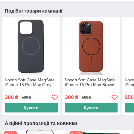
Подібні товари компанії
Чохол Soft Case MagSafe
Чохол Soft Case MagSafe
Чохо
iPhone 15 Pro Max Grey
iPhone 15 Pro Max Brown
iPho
300
300
250
₴
₴
500 ₴
500 ₴
Купити
Купити
Акційні пропозиції та новинки
–33%
–33%