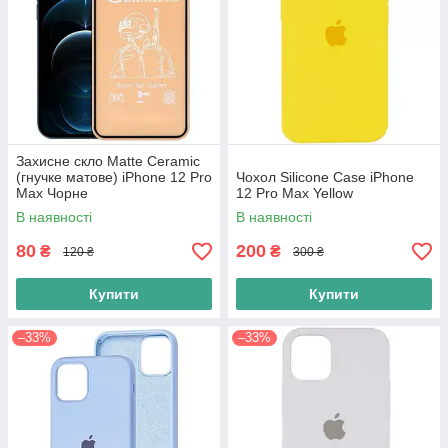
Захисне скло Matte Ceramic
(гнучке матове) iPhone 12 Pro
Чохол Silicone Case iPhone
Max Чорне
12 Pro Max Yellow
В наявності
В наявності
80
200
₴
₴
120 ₴
300 ₴
Купити
Купити
–33%
–33%