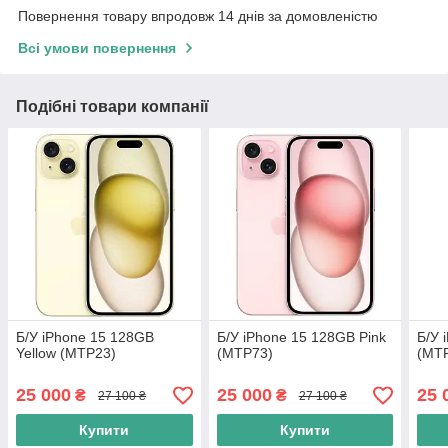
Повернення товару впродовж 14 днів за домовленістю
Всі умови повернення
Подібні товари компанії
Б/У iPhone 15 128GB
Б/У iPhone 15 128GB Pink
Б/У 
Yellow (MTP23)
(MTP73)
(MT
25 000
25 000
25 
₴
₴
27 100 ₴
27 100 ₴
Купити
Купити