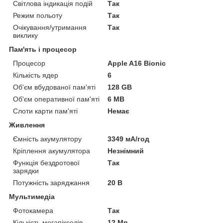
Світлова індикація подій
Так
Режим польоту
Так
Очікування/утримання
Так
виклику
Пам'ять і процесор
Процесор
Apple A16 Bionic
Кількість ядер
6
Об'єм вбудованої пам'яті
128 GB
Об'єм оперативної пам'яті
6 MB
Слоти карти пам'яті
Немає
Живлення
Ємність акумулятору
3349 мА/год
Кріплення акумулятора
Незнімний
Функція бездротової
Так
зарядки
Потужність заряджання
20 В
Мультимедіа
Фотокамера
Так
Кількість мегапікселів
12 Мп