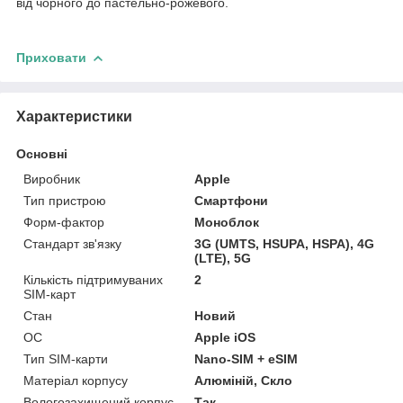
від чорного до пастельно-рожевого.
Приховати
Характеристики
Основні
Виробник
Apple
Тип пристрою
Смартфони
Форм-фактор
Моноблок
Стандарт зв'язку
3G (UMTS, HSUPA, HSPA), 4G
(LTE), 5G
Кількість підтримуваних
2
SIM-карт
Стан
Новий
ОС
Apple iOS
Тип SIM-карти
Nano-SIM + eSIM
Матеріал корпусу
Алюміній, Скло
Вологозахищений корпус
Так