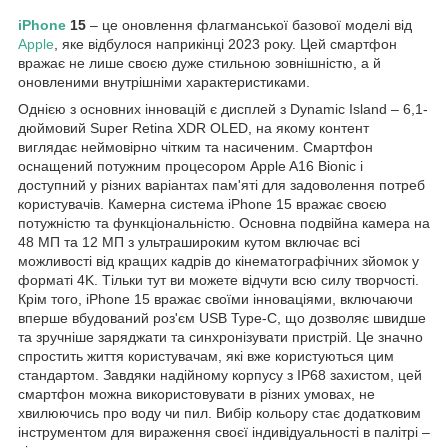
iPhone
15
– це оновлення флагманської базової моделі від
Apple
, яке відбулося наприкінці 2023 року. Цей смартфон
вражає не лише своєю дуже стильною зовнішністю, а й
оновленими внутрішніми характеристиками.
Однією з основних інновацій є дисплей з Dynamic Island – 6,1-
дюймовий Super Retina XDR OLED, на якому контент
виглядає неймовірно чітким та насиченим. Смартфон
оснащений потужним процесором Apple A16 Bionic і
доступний у різних варіантах пам'яті для задоволення потреб
користувачів. Камерна система iPhone 15 вражає своєю
потужністю та функціональністю. Основна подвійна камера на
48 МП та 12 МП з ультрашироким кутом включає всі
можливості від кращих кадрів до кінематографічних зйомок у
форматі 4K. Тільки тут ви можете відчути всю силу творчості.
Крім того, iPhone 15 вражає своїми інноваціями, включаючи
вперше вбудований роз'єм USB Type-C, що дозволяє швидше
та зручніше заряджати та синхронізувати пристрій. Це значно
спростить життя користувачам, які вже користуються цим
стандартом. Завдяки надійному корпусу з IP68 захистом, цей
смартфон можна використовувати в різних умовах, не
хвилюючись про воду чи пил. Вибір кольору стає додатковим
інструментом для вираження своєї індивідуальності в палітрі –