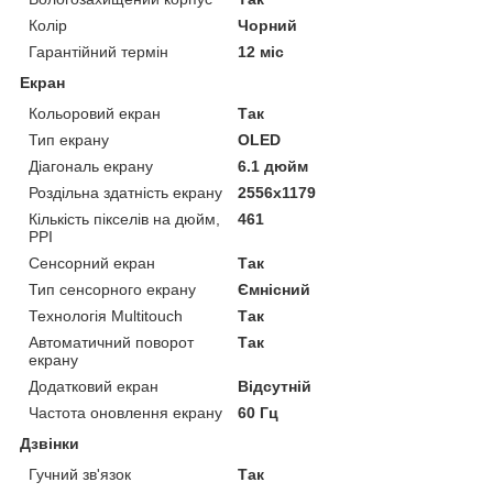
Колір
Чорний
Гарантійний термін
12 міс
Екран
Кольоровий екран
Так
Тип екрану
OLED
Діагональ екрану
6.1 дюйм
Роздільна здатність екрану
2556x1179
Кількість пікселів на дюйм,
461
PPI
Сенсорний екран
Так
Тип сенсорного екрану
Ємнісний
Технологія Multitouch
Так
Автоматичний поворот
Так
екрану
Додатковий екран
Відсутній
Частота оновлення екрану
60 Гц
Дзвінки
Гучний зв'язок
Так