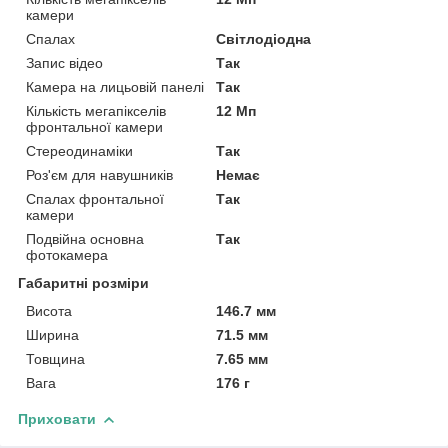
камери
Спалах
Світлодіодна
Запис відео
Так
Камера на лицьовій панелі
Так
Кількість мегапікселів
12 Мп
фронтальної камери
Стереодинаміки
Так
Роз'єм для навушників
Немає
Спалах фронтальної
Так
камери
Подвійна основна
Так
фотокамера
Габаритні розміри
Висота
146.7 мм
Ширина
71.5 мм
Товщина
7.65 мм
Вага
176 г
Приховати