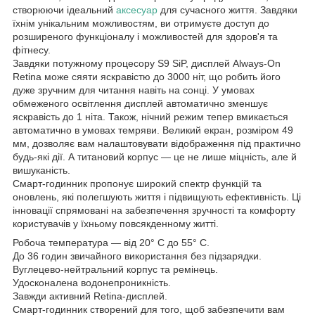
створюючи ідеальний
аксесуар
для сучасного життя. Завдяки
їхнім унікальним можливостям, ви отримуєте доступ до
розширеного функціоналу і можливостей для здоров'я та
фітнесу.
Завдяки потужному процесору S9 SiP, дисплей Always‑On
Retina може сяяти яскравістю до 3000 ніт, що робить його
дуже зручним для читання навіть на сонці. У умовах
обмеженого освітлення дисплей автоматично зменшує
яскравість до 1 ніта. Також, нічний режим тепер вмикається
автоматично в умовах темряви. Великий екран, розміром 49
мм, дозволяє вам налаштовувати відображення під практично
будь-які дії. А титановий корпус — це не лише міцність, але й
вишуканість.
Смарт-годинник пропонує широкий спектр функцій та
оновлень, які полегшують життя і підвищують ефективність. Ці
інновації спрямовані на забезпечення зручності та комфорту
користувачів у їхньому повсякденному житті.
Робоча температура — від 20° C до 55° C.
До 36 годин звичайного використання без підзарядки.
Вуглецево-нейтральний корпус та ремінець.
Удосконалена водонепроникність.
Завжди активний Retina-дисплей.
Смарт-годинник створений для того, щоб забезпечити вам