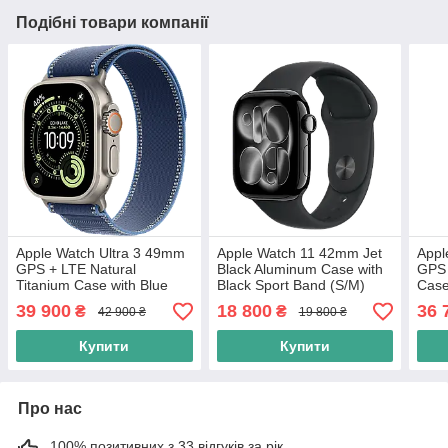
Подібні товари компанії
Apple Watch Ultra 3 49mm
Apple Watch 11 42mm Jet
Appl
GPS + LTE Natural
Black Aluminum Case with
GPS 
Titanium Case with Blue
Black Sport Band (S/M)
Case
Alpine Blue/Bright Blue Trail
(MEQT4)
Loo
39 900
18 800
36 
₴
₴
42 900 ₴
19 800 ₴
Loop (M/L) (MEWU4)
Купити
Купити
Про нас
100% позитивних з 33 відгуків за рік