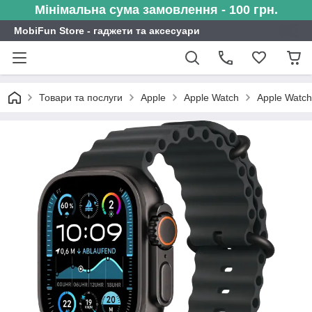
Мінімальна сума замовлення - 100 грн.
MobiFun Store - гаджети та аксесуари
Товари та послуги
Apple
Apple Watch
Apple Watch 