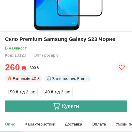
Скло Premium Samsung Galaxy S23 Чорне
В наявності
Код: 13123
Опт і роздріб
260
₴
300 ₴
Економія
40 ₴
Залишилось
5 днів
150 ₴
від 2 шт.
140 ₴
від 3 шт.
Купити
Опис
Характеристики
Доставка
Оплата
Умови п