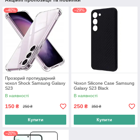
–40%
–29%
Прозорий протиударний
чохол Shock Samsung Galaxy
Чохол Silicone Case Samsung
S23
Galaxy S23 Black
В наявності
В наявності
150
250
₴
₴
250 ₴
350 ₴
Купити
Купити
–20%