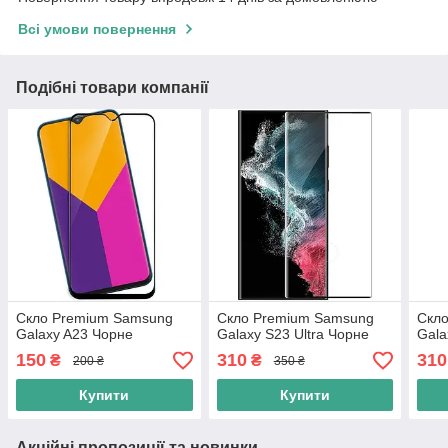
Всі умови повернення
Подібні товари компанії
Скло Premium Samsung
Скло Premium Samsung
Скл
Galaxy A23 Чорне
Galaxy S23 Ultra Чорне
Gala
150
310
310
₴
₴
200 ₴
350 ₴
Купити
Купити
Акційні пропозиції та новинки