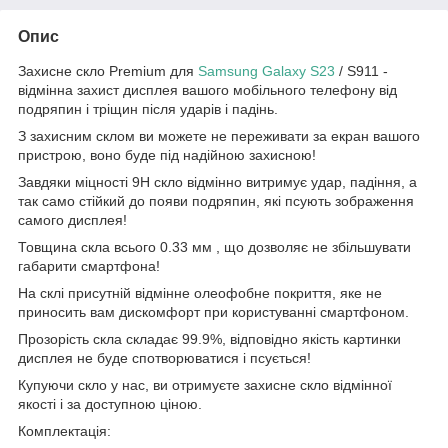
Опис
Захисне скло Premium для
Samsung Galaxy S23
/ S911 -
відмінна захист дисплея вашого мобільного телефону від
подряпин і тріщин після ударів і падінь.
З захисним склом ви можете не переживати за екран вашого
пристрою, воно буде під надійною захисною!
Завдяки міцності 9Н скло відмінно витримує удар, падіння, а
так само стійкий до появи подряпин, які псують зображення
самого дисплея!
Товщина скла всього 0.33 мм , що дозволяє не збільшувати
габарити смартфона!
На склі присутній відмінне олеофобне покриття, яке не
приносить вам дискомфорт при користуванні смартфоном.
Прозорість скла складає 99.9%, відповідно якість картинки
дисплея не буде спотворюватися і псується!
Купуючи скло у нас, ви отримуєте захисне скло відмінної
якості і за доступною ціною.
Комплектація: