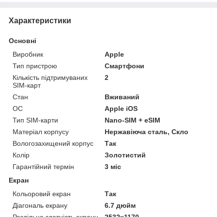
Характеристики
Основні
Виробник
Apple
Тип пристрою
Смартфони
Кількість підтримуваних
2
SIM-карт
Стан
Вживаний
ОС
Apple iOS
Тип SIM-карти
Nano-SIM + eSIM
Матеріал корпусу
Нержавіюча сталь, Скло
Вологозахищений корпус
Так
Колір
Золотистий
Гарантійний термін
3 міс
Екран
Кольоровий екран
Так
Діагональ екрану
6.7 дюйм
Роздільна здатність екрану
2532x1170