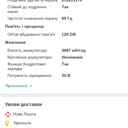
Стійкий до подряпин
Так
екран
Частота оновлення екрану
60 Гц
Пам'ять і процесор
Об'єм вбудованої пам'яті
128 GB
Живлення
Ємність акумулятору
3687 мА/год
Кріплення акумулятора
Незнімний
Функція бездротової
Так
зарядки
Потужність заряджання
20 В
Приховати
Умови доставки
Нова Пошта
Укрпошта