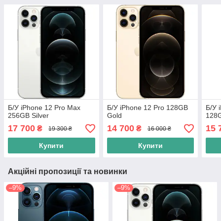
Б/У iPhone 12 Pro Max
Б/У iPhone 12 Pro 128GB
Б/У 
256GB Silver
Gold
128G
17 700
14 700
15 
₴
₴
19 300 ₴
16 000 ₴
Купити
Купити
Акційні пропозиції та новинки
–9%
–9%