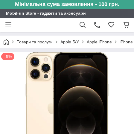
Мінімальна сума замовлення - 100 грн.
MobiFun Store - гаджети та аксесуари
Товари та послуги
Apple Б/У
Apple iPhone
iPhone
–9%