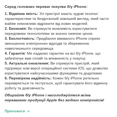
Серед головних переваг покупки б/у iPhone:
1. Відмінна якість:
Усі пристрої мають чудові технічні
характеристики та бездоганний зовнішній вигляд, який часто
майже неможливо відрізнити від нових моделей.
2. Економія:
Ви отримуєте можливість користуватися
передовими технологіями за значно нижчою ціною.
3. Екологічність:
Придбання вживаного iPhone сприяє
зменшенню електронних відходів та збереженню
навколишнього середовища.
4. Гарантія:
Ми надаємо гарантію на всі б/у iPhone, що
забезпечує вам спокій та впевненість у покупці.
5. Актуальні оновлення:
Ви отримуєте пристрій, який
підтримує нові версії операційної системи iOS, що дозволяє
користуватися найсучаснішими функціями та додатками.
6. Перевірена надійність:
Кожен б/у iPhone ретельно
перевіряється та тестується, щоб гарантувати його відмінну
роботу та довговічність.
Обирайте б/у iPhone і насолоджуйтеся всіма
перевагами продукції Apple без жодних компромісів!
Приховати