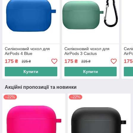
Силіконовий чохол для
Силіконовий чохол для
Силі
AirPods 4 Blue
AirPods 3 Cactus
AirP
175
175
175
₴
₴
225 ₴
225 ₴
Купити
Купити
Акційні пропозиції та новинки
–22%
–22%