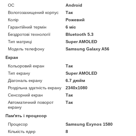
ОС
Android
Вологозахищений корпус
Так
Колір
Рожевий
Гарантійний термін
6 міс
Бездротові технології
Bluetooth 5.3
Тип матриці
Super AMOLED
Модель телефону
Samsung Galaxy A56
Екран
Кольоровий екран
Так
Тип екрану
Super AMOLED
Діагональ екрану
6.7 дюйм
Роздільна здатність екрану
2340x1080
Сенсорний екран
Так
Автоматичний поворот
Так
екрану
Пам'ять і процесор
Процесор
Samsung Exynos 1580
Кількість ядер
8