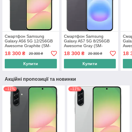
Смартфон Samsung
Смартфон Samsung
Сма
Galaxy A56 5G 12/256GB
Galaxy A57 5G 8/256GB
Gala
Awesome Graphite (SM-
Awesome Gray (SM-
Awes
A566BZKY) EU
A576BZAD) EU
A57
18 300
18 300
18 
₴
₴
20 300 ₴
20 300 ₴
Купити
Купити
Акційні пропозиції та новинки
–11%
–11%