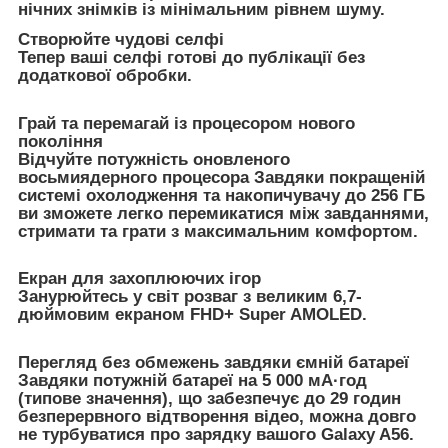
нічних знімків із мінімальним рівнем шуму.
Створюйте чудові селфі
Тепер ваші селфі готові до публікації без
додаткової обробки.
Грай та перемагай із процесором нового
покоління
Відчуйте потужність оновленого
восьмиядерного процесора Завдяки покращеній
системі охолодження та накопичувачу до 256 ГБ
ви зможете легко перемикатися між завданнями,
стримати та грати з максимальним комфортом.
Екран для захоплюючих ігор
Занурюйтесь у світ розваг з великим 6,7-
дюймовим екраном FHD+ Super AMOLED.
Перегляд без обмежень завдяки ємній батареї
Завдяки потужній батареї на 5 000 мА·год
(типове значення), що забезпечує до 29 годин
безперервного відтворення відео, можна довго
не турбуватися про зарядку вашого Galaxy A56.