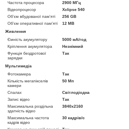
Частота процесора
2900 МГц
Відеопроцесор
Xclipse 540
Об'єм вбудованої пам'яті
256 GB
Об'єм оперативної пам'яті
12 MB
Живлення
Ємність акумулятору
5000 мА/год
Кріплення акумулятора
Незнімний
Функція бездротової
Так
зарядки
Мультимедіа
Фотокамера
Так
Кількість мегапікселів
50 Мп
камери
Спалах
Світлодіодна
Запис відео
Так
Максимальна роздільна
3840x2160
здатність відео
Максимальна частота
30 кадрів/с
кадрів відео