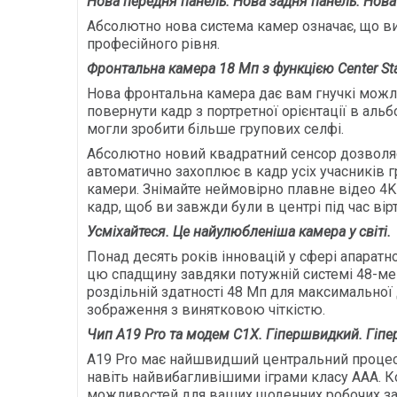
Нова передня панель. Нова задня панель. Нова
Абсолютно нова система камер означає, що ви
професійного рівня.
Фронтальна камера 18 Мп з функцією Center St
Нова фронтальна камера дає вам гнучкі можлив
повернути кадр з портретної орієнтації в аль
могли зробити більше групових селфі.
Абсолютно новий квадратний сенсор дозволяє н
автоматично захоплює в кадр усіх учасників 
камери. Знімайте неймовірно плавне відео 4K з
кадр, щоб ви завжди були в центрі під час вірт
Усміхайтеся. Це найулюбленіша камера у світі.
Понад десять років інновацій у сфері апарат
цю спадщину завдяки потужній системі 48-мега
роздільній здатності 48 Мп для максимальної 
зображення з винятковою чіткістю.
Чип A19 Pro та модем C1X. Гіпершвидкий. Гіпе
A19 Pro має найшвидший центральний процесо
навіть найвибагливішими іграми класу ААА. 
можливостей для ваших щоденних робочих завд