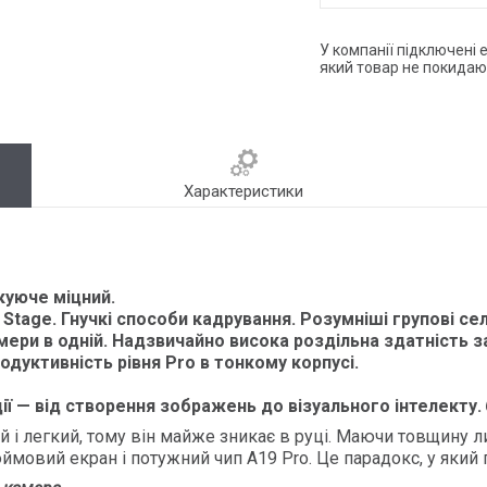
У компанії підключені 
який товар не покидаю
Характеристики
куюче міцний.
tage. Гнучкі способи кадрування. Розумніші групові селф
мери в одній. Надзвичайно висока роздільна здатність 
одуктивність рівня Pro в тонкому корпусі.
ції — від створення зображень до візуального інтелекту.
 і легкий, тому він майже зникає в руці. Маючи товщину л
юймовий екран і потужний чип A19 Pro. Це парадокс, у який 