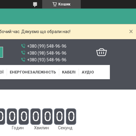
Кошик
бочий час. Дякуємо що обрали нас!
+380 (99) 548-96-96
+380 (98) 548-96-96
+380 (93) 548-96-96
ОЇ
ЕНЕРГОНЕЗАЛЕЖНІСТЬ
КАБЕЛІ
АУДІО
0
0
0
0
0
0
0
Годин
Хвилин
Секунд