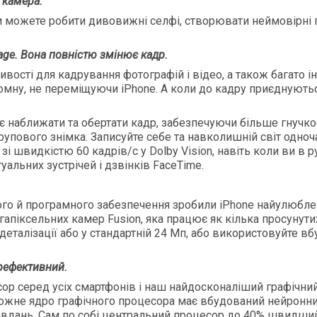
 камера.
 можете робити дивовижні селфі, створювати неймовірні по
age. Вона повністю змінює кадр.
ості для кадрування фотографій і відео, а також багато ін
бомну, не переміщуючи iPhone. А коли до кадру приєднують
аближати та обертати кадр, забезпечуючи більше гнучкості
групового знімка. Записуйте себе та навколишній світ одн
і швидкістю 60 кадрів/с у Dolby Vision, навіть коли ви в р
уальних зустрічей і дзвінків FaceTime.
ного й програмного забезпечення зробили iPhone найулюбле
піксельних камер Fusion, яка працює як кілька просунутих
деталізації або у стандартній 24 Мп, або використовуйте 
рефективний.
р серед усіх смартфонів і наш найдосконаліший графічни
Кожне ядро графічного процесора має вбудований нейронн
ань. Сам по собі центральний процесор до 40% швидший, н