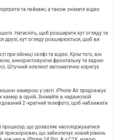
ртрети та пейзажі, а також знімати відео
шого. Натисніть, щоб розширити кут огляду та
ся друзі, кут огляду розширюється, щоб ви
 при зйомці селфі та відео. Крім того, він
очасно, використовуючи фронтальну та задню
усі. Штучний інтелект автоматично коригує
нішою камерою у світі. iPhone Air продовжує
 камер в одній. Знімайте в надвисокій
вбудований 2-кратний телефото, щоб наближати
й процесор, що дозволяє насолоджуватися
ий прискорювач, що забезпечує новий рівень
іж чип в iPhone 14 Pro. А з C1X, новою