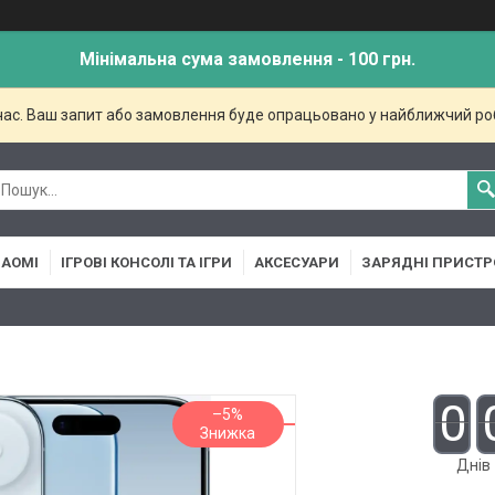
Мінімальна сума замовлення - 100 грн.
 час. Ваш запит або замовлення буде опрацьовано у найближчий ро
IAOMI
ІГРОВІ КОНСОЛІ ТА ІГРИ
АКСЕСУАРИ
ЗАРЯДНІ ПРИСТР
0
–5%
Днів