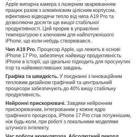
Apple випарна камера з лазерним зварюванням
працює разом з алюмінієвим цілісним корпусом,
ефективно відводячи тепло від чипа A19 Pro та
дозволяючи досягти ще вищої стабільної
продуктивності. Цей прорив в управлінні
температурою є ключовим для найпотужнішого
iPhone, що коли-небудь створювався.
Чип A19 Pro.
Процесор Apple, що лежить в основі
iPhone 17 Pro, забезпечує найвищу продуктивність
iPhone в історії, що ідеально підходить для просунутих
ігор та найвимогливіших завдань.
Графіка та швидкість.
У поєднанні з інноваційним
тепловим дизайном графічний та центральний
процесори забезпечують до 40% вищу стабільну
продуктивність.
Нейронні прискорювачі.
Завдяки нейронним
прискорювачам, інтегрованим у кожне ядро
графічного процесора, iPhone 17 Pro став потужнішим,
ніж будь-коли, при роботі з локальними моделями
штучного інтелекту.
Час роботи акумулятора. Абсолютний рекорд.