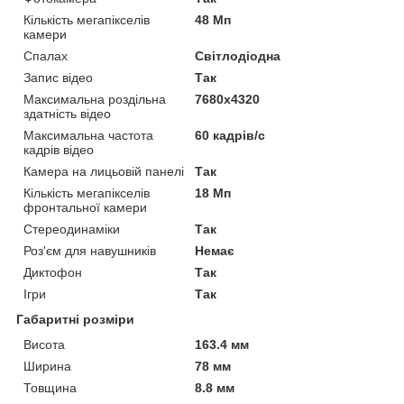
Кількість мегапікселів
48 Мп
камери
Спалах
Світлодіодна
Запис відео
Так
Максимальна роздільна
7680x4320
здатність відео
Максимальна частота
60 кадрів/с
кадрів відео
Камера на лицьовій панелі
Так
Кількість мегапікселів
18 Мп
фронтальної камери
Стереодинаміки
Так
Роз'єм для навушників
Немає
Диктофон
Так
Ігри
Так
Габаритні розміри
Висота
163.4 мм
Ширина
78 мм
Товщина
8.8 мм