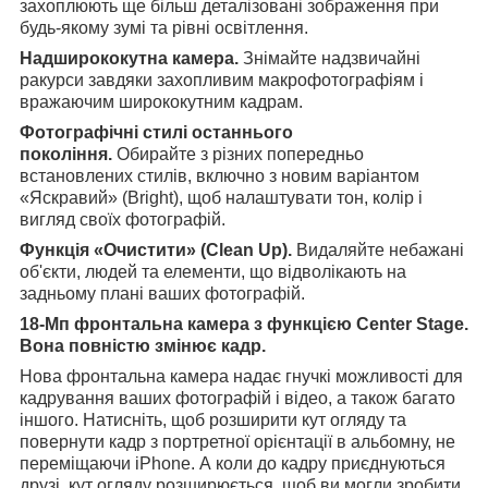
захоплюють ще більш деталізовані зображення при
будь-якому зумі та рівні освітлення.
Надширококутна камера.
Знімайте надзвичайні
ракурси завдяки захопливим макрофотографіям і
вражаючим ширококутним кадрам.
Фотографічні стилі останнього
покоління.
Обирайте з різних попередньо
встановлених стилів, включно з новим варіантом
«Яскравий» (Bright), щоб налаштувати тон, колір і
вигляд своїх фотографій.
Функція «Очистити» (Clean Up).
Видаляйте небажані
об'єкти, людей та елементи, що відволікають на
задньому плані ваших фотографій.
18-Мп фронтальна камера з функцією Center Stage.
Вона повністю змінює кадр.
Нова фронтальна камера надає гнучкі можливості для
кадрування ваших фотографій і відео, а також багато
іншого. Натисніть, щоб розширити кут огляду та
повернути кадр з портретної орієнтації в альбомну, не
переміщаючи iPhone. А коли до кадру приєднуються
друзі, кут огляду розширюється, щоб ви могли зробити