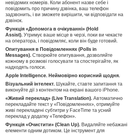
невідомих номерів. Коли абонент назве себе і
повідомить про причину дзвінка, ваш телефон
задзвонить, і ви зможете вирішити, чи відповідати на
дзвінок.
Функція «Допомога в очікуванні» (Hold
Assist).
Утримує ваше місце в черзі, поки ви чекаєте
на оператора, і повідомляє, коли він буде готовий.
Опитування в Повідомленнях (Polls in
Messages).
Створюйте опитування, дозволяйте
кожному в розмові голосувати та спостерігайте, як
надходять голоси.
Apple Intelligence. Неймовірно корисний щодня.
Візуальний інтелект.
Шукайте, ставте запитання та
виконуйте дії з контентом на екрані вашого iPhone.
«Живий переклад» (Live Translation).
Автоматично
перекладайте текст у «Повідомленнях», отримуйте
живі перекладені субтитри у FaceTime та усний
переклад у додатку «Телефон».
Функція «Очистити» (Clean Up).
Видаляйте небажані
елементи одним дотиком. Це інструмент для