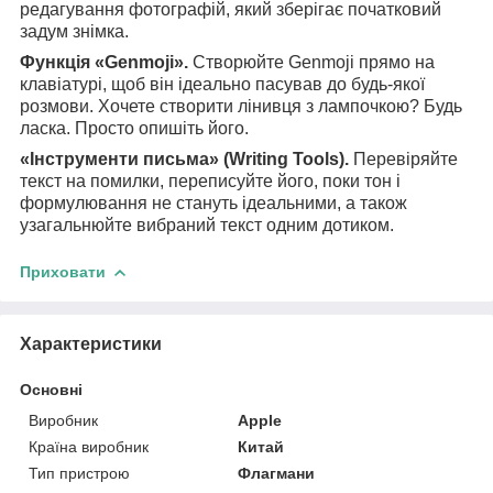
редагування фотографій, який зберігає початковий
задум знімка.
Функція «Genmoji».
Створюйте Genmoji прямо на
клавіатурі, щоб він ідеально пасував до будь-якої
розмови. Хочете створити лінивця з лампочкою? Будь
ласка. Просто опишіть його.
«Інструменти письма» (Writing Tools).
Перевіряйте
текст на помилки, переписуйте його, поки тон і
формулювання не стануть ідеальними, а також
узагальнюйте вибраний текст одним дотиком.
Приховати
Характеристики
Основні
Виробник
Apple
Країна виробник
Китай
Тип пристрою
Флагмани