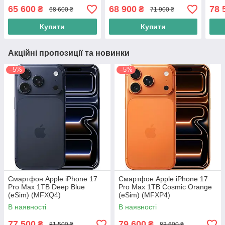
65 600
68 900
78 
₴
₴
68 600 ₴
71 900 ₴
Купити
Купити
Акційні пропозиції та новинки
–5%
–5%
Смартфон Apple iPhone 17
Смартфон Apple iPhone 17
Pro Max 1TB Deep Blue
Pro Max 1TB Cosmic Orange
(eSim) (MFXQ4)
(eSim) (MFXP4)
В наявності
В наявності
77 500
79 600
₴
₴
81 500 ₴
83 600 ₴