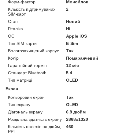
Форм-фактор
Моноблок
Кількість підтримуваних
2
SIM-карт
Стан
Новий
Репліка
Ні
ОС
Apple iOS
Тип SIM-карти
E-Sim
Вологозахищений корпус
Так
Колір
Помаранчевий
Гарантійний термін
12 міс
Стандарт Bluetooth
5.4
Тип матриці
OLED
Екран
Кольоровий екран
Так
Тип екрану
OLED
Діагональ екрану
6.9 дюйм
Роздільна здатність екрану
2868x1320
Кількість пікселів на дюйм,
460
PPI