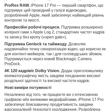
ProRes RAW.
iPhone 17 Pro — перший смартфон, що
підтримує цей провідний у галузі відеокодек,
розроблений Apple, який забезпечує найвищий рівень
контролю та якості.
Професійні робочі процеси.
Підтримка розширеної
колірної гами з Apple Log 2, стандартних частот кадрів
та запису без кропу («open gate»).
Підтримка Genlock та таймкоду.
Дозволяє
надзвичайно точну синхронізацію відео, що корисно як
для контент-мейкерів, так і для голлівудських зйомок.
Підтримується через новий Blackmagic Camera
ProDock.
4K 120 кадрів/с Dolby Vision.
Додає приголомшливу
кінематографічну якість завдяки поєднанню високої
роздільної здатності та високої частоти кадрів.
Нові виміри потужності
Незалежно від того, чи працюєте ви з інтенсивною
графікою або великими медіафайлами, iPhone 17 Pro
забезпечує блискавичну продуктивність завдяки
вдосконаленій технології охолодження. Розроблена