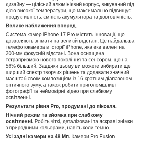
дизайну — цілісний алюмінієвий корпус, викуваний під
дією високої температури, що максимально підвищує
продуктивність, ємність акумулятора та довговічність.
Велике наближення вперед.
Система камер iPhone 17 Pro містить інновації, що
дозволяють знімати на великій відстані. Це найдальша
телефотокамера в історії iPhone, яка еквівалентна
200-мм фокусній відстані. Вона оснащена
тетрапризмою нового покоління та сенсором, що на
56% більший. Завдяки цьому ви можете вибирати ще
ширший спектр творчих рішень та додавати значний
масштаб своїм композиціям із 16-кратним діапазоном
оптичного зуму, а також робити приголомшливі
фотографії та неймовірні відео при слабкому
освітленні.
Результати рівня Pro, продумані до пікселя.
Нічний режим та зйомка при слабкому
освітленні.
Робіть чіткі, деталізовані та яскраві знімки
з природними кольорами, навіть коли темно.
Усі задні камери на 48 Мп.
Камери Pro Fusion