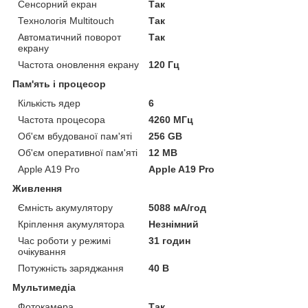
Сенсорний екран
Так
Технологія Multitouch
Так
Автоматичний поворот
Так
екрану
Частота оновлення екрану
120 Гц
Пам'ять і процесор
Кількість ядер
6
Частота процесора
4260 МГц
Об'єм вбудованої пам'яті
256 GB
Об'єм оперативної пам'яті
12 MB
Apple A19 Pro
Apple A19 Pro
Живлення
Ємність акумулятору
5088 мА/год
Кріплення акумулятора
Незнімний
Час роботи у режимі
31 годин
очікування
Потужність заряджання
40 В
Мультимедіа
Фотокамера
Так