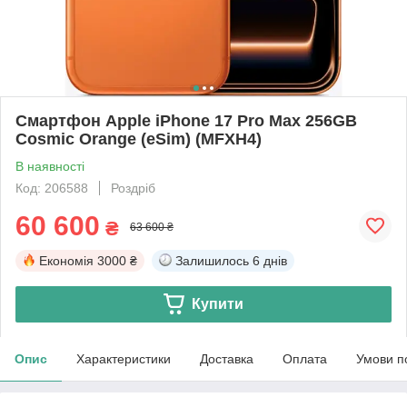
Смартфон Apple iPhone 17 Pro Max 256GB
Cosmic Orange (eSim) (MFXH4)
В наявності
Код: 206588
Роздріб
60 600
₴
63 600 ₴
Економія
3000 ₴
Залишилось
6 днів
Купити
Опис
Характеристики
Доставка
Оплата
Умови п