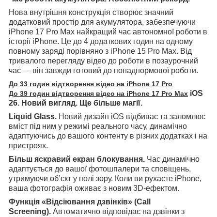
Нова внутрішня конструкція створює значний
додатковий простір для акумулятора, забезпечуючи
iPhone 17 Pro Max найкращий час автономної роботи в
історії iPhone. Це до 4 додаткових годин на одному
повному заряді порівняно з iPhone 15 Pro Max. Від
тривалого перегляду відео до роботи в позаурочний
час — він завжди готовий до понаднормової роботи.
До 33 годин відтворення відео на iPhone 17 Pro
iOS
До 39 годин відтворення відео на iPhone 17 Pro Max
26. Новий вигляд. Ще більше магії.
Liquid Glass.
Новий дизайн iOS відбиває та заломлює
вміст під ним у режимі реального часу, динамічно
адаптуючись до вашого контенту в різних додатках і на
пристроях.
Більш яскравий екран блокування.
Час динамічно
адаптується до вашої фотошпалери та сповіщень,
утримуючи об’єкт у полі зору. Коли ви рухаєте iPhone,
ваша фотографія оживає з новим 3D-ефектом.
Функція «Відсіювання дзвінків» (Call
Screening).
Автоматично відповідає на дзвінки з