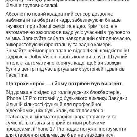
більше групових селфі.
Абсолютно новий квадратний сенсор дозволяє
наближати та обертати кадр, забезпечуючи більше
гнучкості при зйомці селфі та відео. Крім того, він
автоматично захоплює в кадр усіх учасників групового
знімка. Записуйте себе та навколишній світ одночасно,
використовуючи фронтальну та задню камери.
Знімайте неймовірно плавне відео 4K зі швидкістю 60
кадрів/с у Dolby Vision, навіть коли ви в русі. Штучний
інтелект автоматично коригує кадр, щоб ви завжди
були в центрі під час віртуальних зустрічей і дзвінків
FaceTime.
Ще трохи «про» — і йому потрібен був би агент.
Від домашніх відео до голлівудських блокбастерів,
iPhone 17 Pro готовий до будь-якого виклику. Завдяки
більшій кількості функцій для професійної
відеозйомки, ніж будь-коли, як-от посилена
стабілізація, кінематографічні характеристики та
сумісність із загальноприйнятими робочими
процесами, iPhone 17 Pro надає потужні інструменти
для створення фільмів, де б ви не знаходилися.