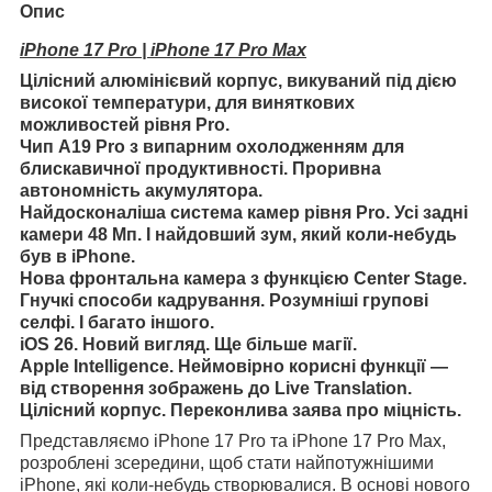
Опис
iPhone 17 Pro | iPhone 17 Pro Max
Цілісний алюмінієвий корпус, викуваний під дією
високої температури, для виняткових
можливостей рівня Pro.
Чип A19 Pro з випарним охолодженням для
блискавичної продуктивності. Проривна
автономність акумулятора.
Найдосконаліша система камер рівня Pro. Усі задні
камери 48 Мп. І найдовший зум, який коли-небудь
був в iPhone.
Нова фронтальна камера з функцією Center Stage.
Гнучкі способи кадрування. Розумніші групові
селфі. І багато іншого.
iOS 26. Новий вигляд. Ще більше магії.
Apple Intelligence. Неймовірно корисні функції —
від створення зображень до Live Translation.
Цілісний корпус. Переконлива заява про міцність.
Представляємо iPhone 17 Pro та iPhone 17 Pro Max,
розроблені зсередини, щоб стати найпотужнішими
iPhone, які коли-небудь створювалися. В основі нового