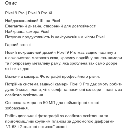
Опис
Pixel 9 Pro | Pixel 9 Pro XL
Найдосконаліший ШІ на Pixel
Елегантний дизайн, створений для довговічності
Найкраща камера Pixel
Потужна продуктивність із найсучаснішим чіпом Pixel
Гарний ззовні.
Новий покращений дизайн Pixel 9 Pro має задню частину з
шовковистого матового скла, красиву подвійну панель камери
та поліровану металеву раму, яка зроблена так само добре,
як і виглядає.
Визначна камера. Фотографії професійного рівня.
Потрійна система задньої камери Pixel 9 Pro дає змогу робити
дуже близькі плани, чіткі селфі та насичені кольори – навіть за
слабкого освітлення.
Основна камера на 50 МП для неймовірної якості
зображення.
Робіть дивовижні фотографії за слабкого освітлення та
приголомшливі крупним планом за допомогою діафрагми
ƒ/1,68 і 2-кратної оптичної якості.