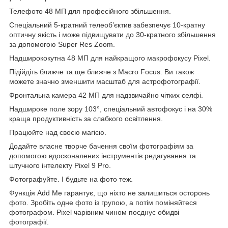
Телефото 48 МП для професійного збільшення.
Спеціальний 5-кратний телеоб’єктив забезпечує 10-кратну
оптичну якість і може підвищувати до 30-кратного збільшення
за допомогою Super Res Zoom.
Надширококутна 48 МП для найкращого макрофокусу Pixel.
Підійдіть ближче та ще ближче з Macro Focus. Ви також
можете значно зменшити масштаб для астрофотографії.
Фронтальна камера 42 МП для надзвичайно чітких селфі.
Надшироке поле зору 103°, спеціальний автофокус і на 30%
краща продуктивність за слабкого освітлення.
Працюйте над своєю магією.
Додайте власне творче бачення своїм фотографіям за
допомогою вдосконалених інструментів редагування та
штучного інтелекту Pixel 9 Pro.
Фотографуйте. І будьте на фото теж.
Функція Add Me гарантує, що ніхто не залишиться осторонь
фото. Зробіть одне фото із групою, а потім поміняйтеся
фотографом. Pixel чарівним чином поєднує обидві
фотографії.