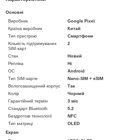
Основні
Виробник
Google Pixel
Країна виробник
Китай
Тип пристрою
Смартфони
Кількість підтримуваних
2
SIM-карт
Стан
Новий
Репліка
Ні
ОС
Android
Тип SIM-карти
Nano-SIM + eSIM
Вологозахищений корпус
Так
Колір
Чорний
Гарантійний термін
3 міс
Стандарт Bluetooth
5.2
Бездротові технології
NFC
Тип матриці
OLED
Екран