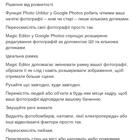
Рішення від розмитості.
Функція Photo Unblur у Google Photos робить чіткими ваші
нечіткі фотографії – нові чи старі – лише кількома дотиками.
Переосмисліть свої фотографії просто так.
Magic Editor у Google Photos спрощує розширене
редагування фотографій за допомогою ШІ та кількома
дотиками.
Ідеальна рамка.
Magic Editor допомагає змінювати рамку вашої фотографії,
обрізати її як слід і навіть розширювати зображення, щоб
отримати більше сцени.
Рухайте що завгодно, куди завгодно.
Перемістіть людей або об’єкти в будь-яке місце кадру, щоб
ваші фотографії відповідали вашому баченню.
Змушуйте речі зникати.
Видаліть фотобомберів, натовпи, лінії електропередач або
інші відволікаючі фактори просто так.
Переосмисліть пейзаж.
Перетворіть стіну на міст або наповніть небо рожевими