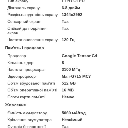
Тип екрану
LTPO OLED
Діагональ екрану
6.8 дюйм
Роздільна здатність екрану
1344x2992
Сенсорний екран
Так
Стійкий до подряпин
Так
екран
Частота оновлення екрану
120 Гц
Пам'ять і процесор
Процесор
Google Tensor G4
Кількість ядер
8
Частота процесора
3100 МГц
Відеопроцесор
Mali-G715 MC7
Об'єм вбудованої пам'яті
512 GB
Об'єм оперативної пам'яті
16 MB
Слоти карти пам'яті
Немає
Живлення
Ємність акумулятору
5060 мА/год
Кріплення акумулятора
Незнімний
Функція бездротової
Так