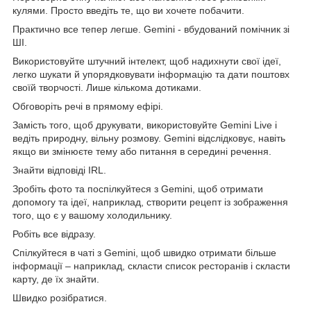
кулями. Просто введіть те, що ви хочете побачити.
Практично все тепер легше. Gemini - вбудований помічник зі
ШІ.
Використовуйте штучний інтелект, щоб надихнути свої ідеї,
легко шукати й упорядковувати інформацію та дати поштовх
своїй творчості. Лише кількома дотиками.
Обговоріть речі в прямому ефірі.
Замість того, щоб друкувати, використовуйте Gemini Live і
ведіть природну, вільну розмову. Gemini відслідковує, навіть
якщо ви змінюєте тему або питання в середині речення.
Знайти відповіді IRL.
Зробіть фото та поспілкуйтеся з Gemini, щоб отримати
допомогу та ідеї, наприклад, створити рецепт із зображення
того, що є у вашому холодильнику.
Робіть все відразу.
Спілкуйтеся в чаті з Gemini, щоб швидко отримати більше
інформації – наприклад, скласти список ресторанів і скласти
карту, де їх знайти.
Швидко розібратися.