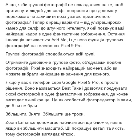
А що, якби групові фотографії не покладалися на те, щоб
притиснути людей для селфі, попросити про допомогу
перехожого чи залишити поза увагою призначеного
фотографа? Тепер є кращі варіанти – від ультрашироких
камер для селфі до штучного інтелекту, який поєднує ваші
найкращі кадри в одне фантастичне зображення. Остання
інновація називається Add Me, і це нова функція групових
фотографій на телефонах Pixel 9 Pro.
Групові фотографії сподобаються всій групі.
Отримайте дивовижне групове фото, об’єднавши подібні
фотографії. Pixel знаходить найкращий момент, або ви
можете вибрати найкраще вираження для кожного.
Якщо у вас є телефон серії Google Pixel 9 Pro, є просте
рішення. Воно називається Best Take і дозволяє поєднувати
схожі фотографії в одне фантастичне зображення, де кожен
виглядає якнайкраще. Це як особистий фоторедактор із вами,
де б ви не були.
Збільшити. Зняти. Збільшити ще трохи.
Zoom Enhance допомагає наблизитися ще ближче, навіть
якщо ви збільшили масштаб. ШІ покращує деталі та якість,
тому фотографія виглядає чіткою.