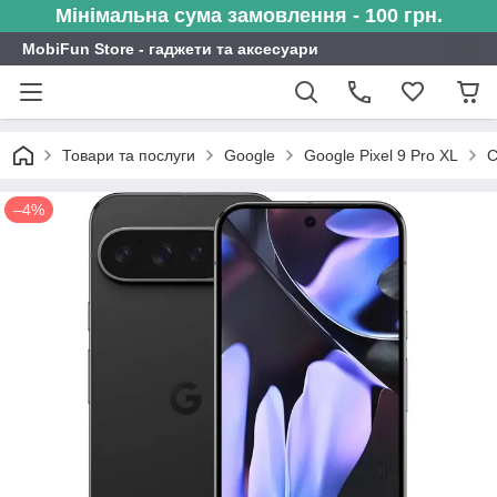
Мінімальна сума замовлення - 100 грн.
MobiFun Store - гаджети та аксесуари
Товари та послуги
Google
Google Pixel 9 Pro XL
С
–4%