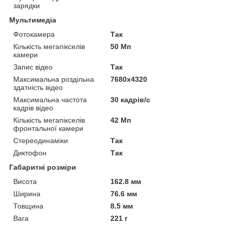
зарядки
Мультимедіа
Фотокамера
Так
Кількість мегапікселів
50 Мп
камери
Запис відео
Так
Максимальна роздільна
7680x4320
здатність відео
Максимальна частота
30 кадрів/с
кадрів відео
Кількість мегапікселів
42 Мп
фронтальної камери
Стереодинаміки
Так
Диктофон
Так
Габаритні розміри
Висота
162.8 мм
Ширина
76.6 мм
Товщина
8.5 мм
Вага
221 г