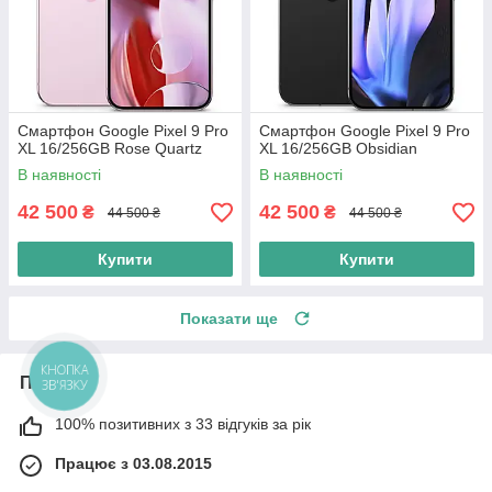
Смартфон Google Pixel 9 Pro
Смартфон Google Pixel 9 Pro
XL 16/256GB Rose Quartz
XL 16/256GB Obsidian
В наявності
В наявності
42 500
42 500
₴
₴
44 500 ₴
44 500 ₴
Купити
Купити
Показати ще
КНОПКА
Про нас
ЗВ'ЯЗКУ
100% позитивних з 33 відгуків за рік
Працює з 03.08.2015