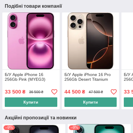
Подібні товари компанії
Б/У Apple iPhone 16
Б/У Apple iPhone 16 Pro
Б/У 
256Gb Pink (MYEG3)
256Gb Desert Titanium
256G
33 500
44 500
33 
₴
₴
36 500 ₴
47 500 ₴
Купити
Купити
Акційні пропозиції та новинки
–9%
–9%