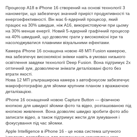
Процесор A18 в iPhone 16 створений на основі технології 3
нанометри, що забезпечує значний приріст продуктивності та
енергоефективності. Він має 6-ядерний процесор, який
працює на 30% швидше, ніж А16, використовуючи при цьому
на 30% менше енергії. Новий 5-ядерний графічний процесор
на 40% швидший, що дозволяє грати у високоякісні ігри та
насолоджуватися плавними візуальними ефектами.
Камера iPhone 16 оснащена новою 48 МП Fusion камерою,
яка забезпечує високоякісні знімки навіть в умовах низького
освітлення завдяки технології Deep Fusion. Вона підтримує 2х
оптичний зум, дозволяючи знімати деталізовані фото без
втрати якості.
Нова 12 МП ультраширока камера з автофокусом забезпечує
макрофотографію для зйомки крупним планом з вражаючою
деталізацією.
iPhone 16 оснащений новою Capture Button — фізичною
кнопкою для швидкої зйомки фото та відео, розташованою під
кнопкою живлення. Вона дозволяє швидко зробити фото або
записати відео, а також підтримує жести для зумування і
фокусування під час зйомки.
Apple Intelligence в iPhone 16 - це нова система штучного
інтелекту, розроблена для покращення користувацького