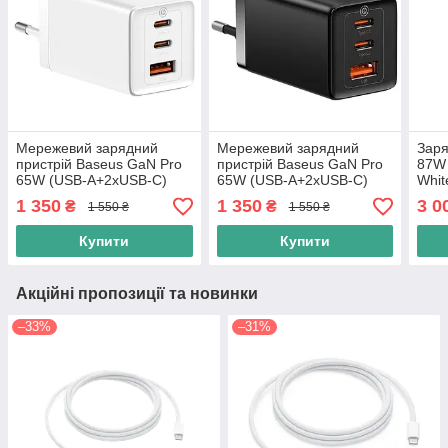
Мережевий зарядний
Мережевий зарядний
Заря
пристрій Baseus GaN Pro
пристрій Baseus GaN Pro
87W 
65W (USB-A+2xUSB-C)
65W (USB-A+2xUSB-C)
Whit
Білий
Чорний
1 350
1 350
3 0
₴
₴
1 550 ₴
1 550 ₴
Купити
Купити
Акційні пропозиції та новинки
–33%
–31%