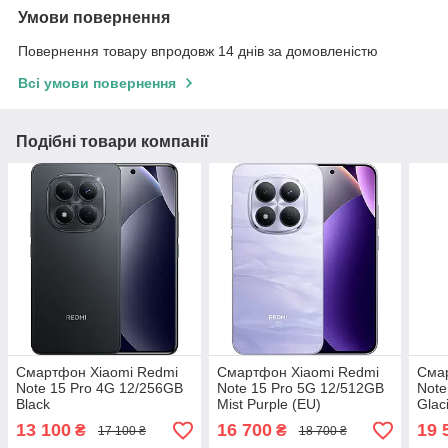
Умови повернення
Повернення товару впродовж 14 днів за домовленістю
Всі умови повернення
Подібні товари компанії
Смартфон Xiaomi Redmi
Смартфон Xiaomi Redmi
Сма
Note 15 Pro 4G 12/256GB
Note 15 Pro 5G 12/512GB
Note
Black
Mist Purple (EU)
Glac
13 100
16 700
19 
₴
₴
17 100 ₴
18 700 ₴