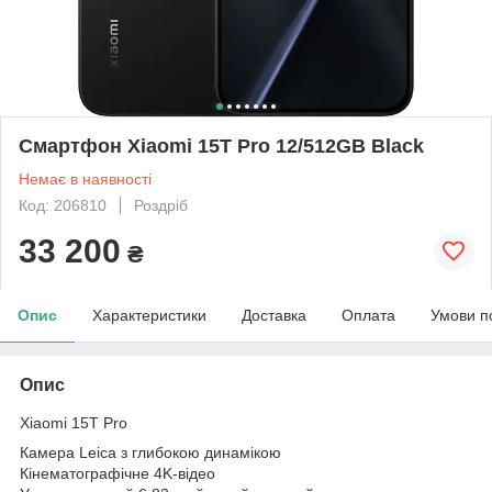
Смартфон Xiaomi 15T Pro 12/512GB Black
Немає в наявності
Код: 206810
Роздріб
33 200
₴
Опис
Характеристики
Доставка
Оплата
Умови п
Опис
Xiaomi 15T Pro
Камера Leica з глибокою динамікою
Кінематографічне 4K-відео