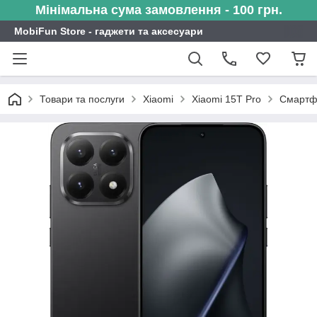
Мінімальна сума замовлення - 100 грн.
MobiFun Store - гаджети та аксесуари
Товари та послуги
Xiaomi
Xiaomi 15T Pro
Смартфо