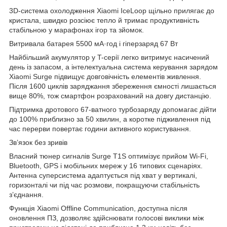
3D-система охолодження Xiaomi IceLoop щільно прилягає до
кристала, швидко розсіює тепло й тримає продуктивність
стабільною у марафонах ігор та зйомок.
Витривала батарея 5500 мА·год і гіперзаряд 67 Вт
Найбільший акумулятор у T-серії легко витримує насичений
день із запасом, а інтелектуальна система керування зарядом
Xiaomi Surge підвищує довговічність елементів живлення.
Після 1600 циклів заряджання збереження ємності лишається
вище 80%, тож смартфон розрахований на довгу дистанцію.
Підтримка дротового 67-ватного турбозаряду допомагає дійти
до 100% приблизно за 50 хвилин, а коротке підживлення під
час перерви повертає години активного користування.
Зв’язок без зривів
Власний тюнер сигналів Surge T1S оптимізує прийом Wi-Fi,
Bluetooth, GPS і мобільних мереж у 16 типових сценаріях.
Антенна суперсистема адаптується під хват у вертикалі,
горизонталі чи під час розмови, покращуючи стабільність
з’єднання.
Функція Xiaomi Offline Communication, доступна після
оновлення ПЗ, дозволяє здійснювати голосові виклики між