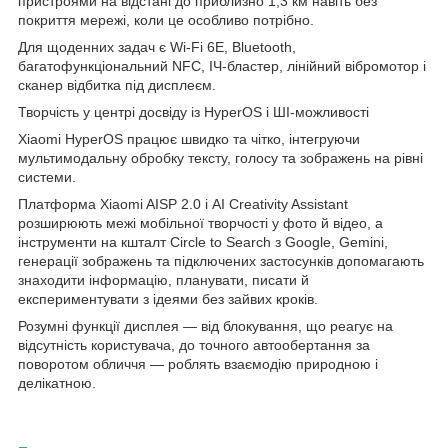
пристроями на відстані до приблизно 1,3 км навіть без
покриття мережі, коли це особливо потрібно.
Для щоденних задач є Wi-Fi 6E, Bluetooth,
багатофункціональний NFC, ІЧ-бластер, лінійний вібромотор і
сканер відбитка під дисплеєм.
Творчість у центрі досвіду із HyperOS і ШІ-можливості
Xiaomi HyperOS працює швидко та чітко, інтегруючи
мультимодальну обробку тексту, голосу та зображень на рівні
системи.
Платформа Xiaomi AISP 2.0 і AI Creativity Assistant
розширюють межі мобільної творчості у фото й відео, а
інструменти на кшталт Circle to Search з Google, Gemini,
генерації зображень та підключених застосунків допомагають
знаходити інформацію, планувати, писати й
експериментувати з ідеями без зайвих кроків.
Розумні функції дисплея — від блокування, що реагує на
відсутність користувача, до точного автообертання за
поворотом обличчя — роблять взаємодію природною і
делікатною.