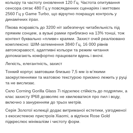
кольору та частоту оновлення 120 Гц. Частота опитування
сенсора сягає 480 Гц у повсякденних сценаріях і миттєвих
2560 Гц у Game Turbo, що відчутно покращує контроль у
динамічних іграх.
Пікова яскравість до 3200 ніт забезпечує читабельність під
прямим сонцем, а вузькі рамки приблизно на 13% тонші, тож
контент буквально «пливе» краями. Захист очей реалізовано
комплексно: ШІМ-затемнення 3840 Гц, 16 000 рівнів
автояскравості, адаптивні кольори та режим читання
допомагають комфортно працювати вдень і вночі.
Легкість, елегантність, захист
Тонкий корпус завтовшки близько 7,5 мм із м’якими
заокругленнями та матовою текстурою приємно лежить у руці
та не вислизає.
Скло Corning Gorilla Glass 7i підсилює стійкість до подряпин, а
клас захисту IP68 дозволяє не хвилюватися про пил і воду,
включно з зануренням до трьох метрів.
Серія Золотої колекції додає витриманої естетики, узгодженої
з екосистемою пристроїв Xiaomi, а відтінок Rose Gold
підкреслює мінімалізм і чистоту форм.