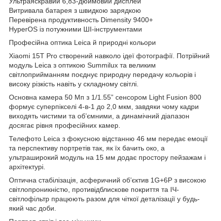
Ультраяскравий 6,83-дюймовий дисплей
Витривала батарея з швидкою зарядкою
Перевірена продуктивность Dimensity 9400+
HyperOS із потужними ШІ-інструментами
Професійна оптика Leica й природні кольори
Xiaomi 15T Pro створений навколо ідеї фотографії. Потрійний
модуль Leica з оптикою Summilux та великим
світлоприйманням поєднує природну передачу кольорів і
високу різкість навіть у складному світлі.
Основна камера 50 Мп з 1/1.55” сенсором Light Fusion 800
формує суперпікселі 4-в-1 до 2,0 мкм, завдяки чому кадри
виходять чистими та об’ємними, а динамічний діапазон
досягає рівня професійних камер.
Телефото Leica з фокусною відстанню 46 мм передає емоції
та перспективу портретів так, як їх бачить око, а
ультраширокий модуль на 15 мм додає простору пейзажам і
архітектурі.
Оптична стабілізація, асферичний об’єктив 1G+6P з високою
світлопроникністю, противідблискове покриття та ІЧ-
світлофільтр працюють разом для чіткої деталізації у будь-
який час доби.