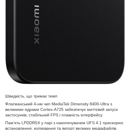
Швидкість, що тримає темп
Флагманський 4-нм чип MediaTek Dimensity 8400-Ultra з
великими ядрами Cortex-A725 забезпечує миттєвий запуск
застосунків, стабільний FPS і плавність інтерфейсу.
Пам’ять LPDDR5X у парі з накопичувачем UFS 4.1 прискорює
встановлення, копіювання та імпорт великих медіафайлів.