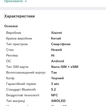
Приховати
Характеристики
Основні
Виробник
Xiaomi
Країна виробник
Китай
Тип пристрою
Смартфони
Стан
Новий
Репліка
Ні
ОС
Android
Тип SIM-карти
Nano-SIM + eSIM
Вологозахищений корпус
Так
Колір
Чорний
Гарантійний термін
3 міс
Стандарт Bluetooth
5.2
Бездротові технології
NFC
Тип матриці
AMOLED