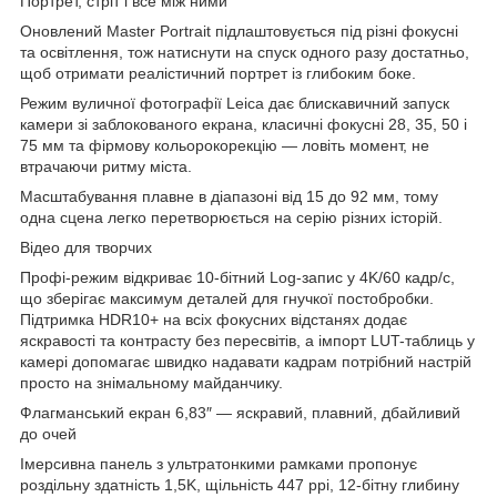
Портрет, стріт і все між ними
Оновлений Master Portrait підлаштовується під різні фокусні
та освітлення, тож натиснути на спуск одного разу достатньо,
щоб отримати реалістичний портрет із глибоким боке.
Режим вуличної фотографії Leica дає блискавичний запуск
камери зі заблокованого екрана, класичні фокусні 28, 35, 50 і
75 мм та фірмову кольорокорекцію — ловіть момент, не
втрачаючи ритму міста.
Масштабування плавне в діапазоні від 15 до 92 мм, тому
одна сцена легко перетворюється на серію різних історій.
Відео для творчих
Профі-режим відкриває 10-бітний Log-запис у 4K/60 кадр/с,
що зберігає максимум деталей для гнучкої постобробки.
Підтримка HDR10+ на всіх фокусних відстанях додає
яскравості та контрасту без пересвітів, а імпорт LUT-таблиць у
камері допомагає швидко надавати кадрам потрібний настрій
просто на знімальному майданчику.
Флагманський екран 6,83″ — яскравий, плавний, дбайливий
до очей
Імерсивна панель з ультратонкими рамками пропонує
роздільну здатність 1,5K, щільність 447 ppi, 12-бітну глибину