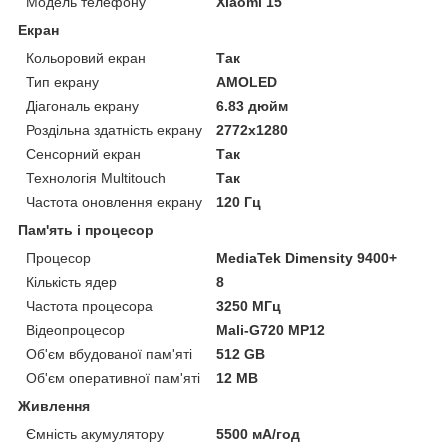
Модель телефону
Xiaomi 15
Екран
Кольоровий екран
Так
Тип екрану
AMOLED
Діагональ екрану
6.83 дюйм
Роздільна здатність екрану
2772x1280
Сенсорний екран
Так
Технологія Multitouch
Так
Частота оновлення екрану
120 Гц
Пам'ять і процесор
Процесор
MediaTek Dimensity 9400+
Кількість ядер
8
Частота процесора
3250 МГц
Відеопроцесор
Mali-G720 MP12
Об'єм вбудованої пам'яті
512 GB
Об'єм оперативної пам'яті
12 MB
Живлення
Ємність акумулятору
5500 мА/год