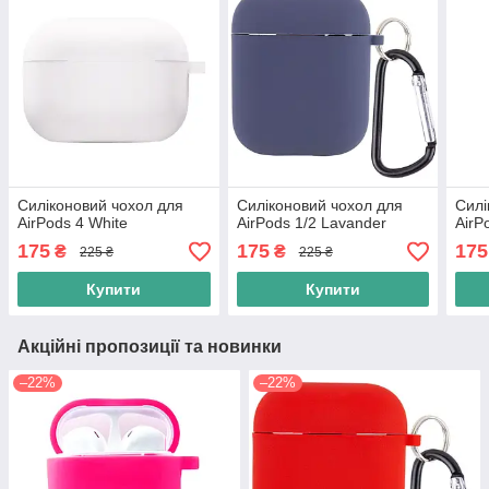
Силіконовий чохол для
Силіконовий чохол для
Силі
AirPods 4 White
AirPods 1/2 Lavander
AirP
175
175
175
₴
₴
225 ₴
225 ₴
Купити
Купити
Акційні пропозиції та новинки
–22%
–22%