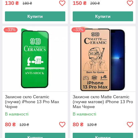
130
150
₴
₴
180 ₴
200 ₴
Купити
Купити
–33%
–33%
Захисне скло Ceramic
Захисне скло Matte Ceramic
(гнучке) iPhone 13 Pro Max
(гнучке матове) iPhone 13 Pro
Чорне
Max Чорне
В наявності
В наявності
80
80
₴
₴
120 ₴
120 ₴
Купити
Купити