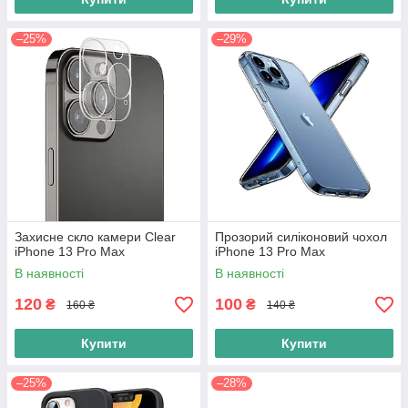
–25%
–29%
Захисне скло камери Clear
Прозорий силіконовий чохол
iPhone 13 Pro Max
iPhone 13 Pro Max
В наявності
В наявності
120
100
₴
₴
160 ₴
140 ₴
Купити
Купити
–25%
–28%